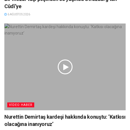
Cûdî’ye
6 AĞUSTOS 2026
VIDEO HABER
Nurettin Demirtaş kardeşi hakkında konuştu: ‘Katkısı
olacağına inanıyoruz’