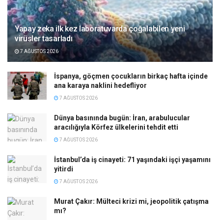
Yapay zeka ilk kez laboratuvarda çoğalabilen yeni
virüsler tasarladı
7 AĞUSTOS 2026
İspanya, göçmen çocukların birkaç hafta içinde
ana karaya naklini hedefliyor
7 AĞUSTOS 2026
Dünya basınında bugün: İran, arabulucular
aracılığıyla Körfez ülkelerini tehdit etti
7 AĞUSTOS 2026
İstanbul’da iş cinayeti: 71 yaşındaki işçi yaşamını
yitirdi
7 AĞUSTOS 2026
Murat Çakır: Mülteci krizi mi, jeopolitik çatışma
mı?