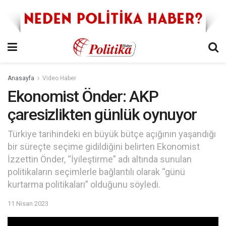
Anasayfa
Video Haber
Ekonomist Önder: AKP
çaresizlikten günlük oynuyor
Türkiye tarihindeki en büyük bütçe açığının yaşandığı
bir süreçte seçime gidildiğini belirten Ekonomist
İzzettin Önder, “İyileştirme” adı altında sunulan
politikaların seçimlerle bağlantılı olarak “günü
kurtarma politikaları” olduğunu söyledi.
11 Nisan 2023