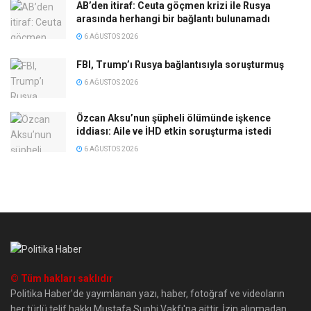
AB’den itiraf: Ceuta göçmen krizi ile Rusya
arasında herhangi bir bağlantı bulunamadı
6 AĞUSTOS 2026
FBI, Trump’ı Rusya bağlantısıyla soruşturmuş
6 AĞUSTOS 2026
Özcan Aksu’nun şüpheli ölümünde işkence
iddiası: Aile ve İHD etkin soruşturma istedi
6 AĞUSTOS 2026
© Tüm hakları saklıdır
Politika Haber'de yayımlanan yazı, haber, fotoğraf ve videoların
her türlü telif hakkı Mustafa Suphi Vakfı'na aittir. İzin alınmadan,