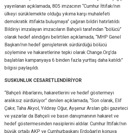
yayınlanan açıklamada, 805 imzacının “Cumhur İttifakı’nın
ülkeyi sürüklemekte olduğu yıkıma karşı muhalefeti
demokratik ittifakta buluşmaya” çağıran bildiri hatırlatıldı.
Bildiriyi imzalayan imzacıların Bahçeli tarafından “bölücü”
olarak hedef alındığını belirtilen açıklamada, “MHP Genel
Başkanı’nın hedef genişleterek sürdürdüğü bölücü
söylemine ve hakaretlerine tepki olarak Change.Org’da
başlatılan kampanyaya 6 binden fazla yurttaş daha katıldı”
bilgisi paylaşıldı.
SUSKUNLUK CESARETLENDİRİYOR
“Bahçeli ihbarlarını, hakaretlerini ve hedef göstermeyi
aralıksız sürdürüyor” denilen açıklamada, “Son olarak, Elif
Çakır, Taha Akyol, Yıldıray Oğur, Ayşenur Arslan gibi gazeteci
ve yazarlar da Bahçeli ve basın danışmanının hakaret ve
hedef göstermesinden nasiplerini aldılar. Cumhur İttifakı’nın
büyük ortağı AKP ve Cumhurbaşkanı Erdoğan’ın konuya