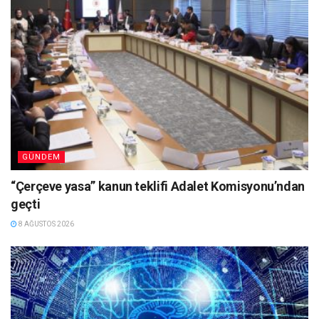
GÜNDEM
“Çerçeve yasa” kanun teklifi Adalet Komisyonu’ndan
geçti
8 AĞUSTOS 2026