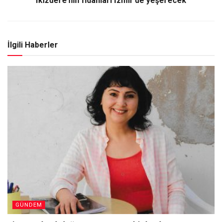
İkizdere’nin fidanları İzmir’de yeşerecek
İlgili Haberler
GÜNDEM