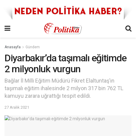
Anasayfa
Gündem
Diyarbakır’da taşımalı eğitimde
2 milyonluk vurgun
Bağlar İl Milli Eğitim Müdürü Fikret Elaltuntaş’ın
taşımalı eğitim ihalesinde 2 milyon 317 bin 762 TL
kamuyu zarara uğrattığı tespit edildi.
27 Aralık 2021