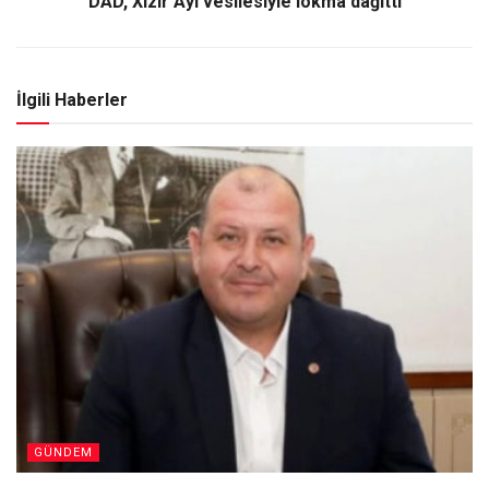
DAD, Xızır Ayı vesilesiyle lokma dağıttı
İlgili Haberler
GÜNDEM