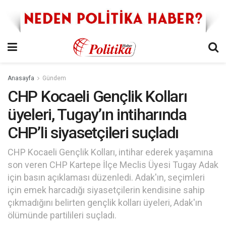
Anasayfa
Gündem
CHP Kocaeli Gençlik Kolları
üyeleri, Tugay’ın intiharında
CHP’li siyasetçileri suçladı
CHP Kocaeli Gençlik Kolları, intihar ederek yaşamına
son veren CHP Kartepe İlçe Meclis Üyesi Tugay Adak
için basın açıklaması düzenledi. Adak'ın, seçimleri
için emek harcadığı siyasetçilerin kendisine sahip
çıkmadığını belirten gençlik kolları üyeleri, Adak'ın
ölümünde partilileri suçladı.