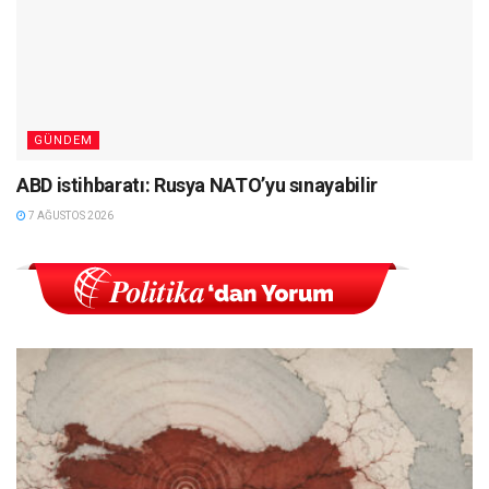
GÜNDEM
ABD istihbaratı: Rusya NATO’yu sınayabilir
7 AĞUSTOS 2026