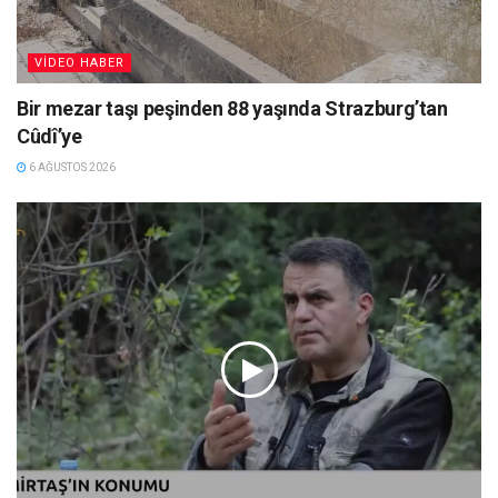
VIDEO HABER
Bir mezar taşı peşinden 88 yaşında Strazburg’tan
Cûdî’ye
6 AĞUSTOS 2026