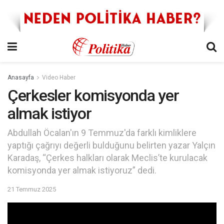
Anasayfa
Video Haber
Çerkesler komisyonda yer
almak istiyor
Abdullah Öcalan'ın 9 Temmuz'da farklı kimliklere
yaptığı çağrıyı değerli bulduğunu belirten yazar Yalçın
Karadaş, “Çerkes halkları olarak Meclis’te kurulacak
komisyonda yer almak istiyoruz” dedi.
21 Temmuz 2025