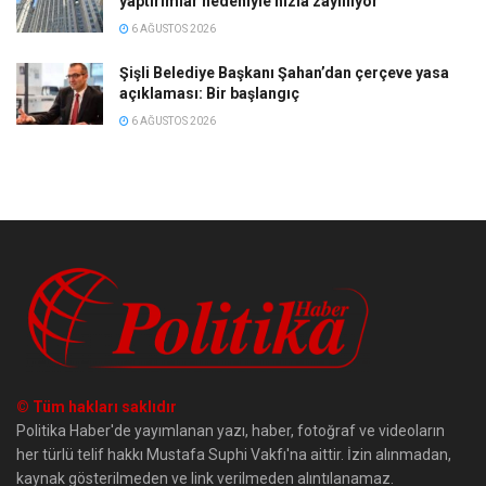
yaptırımlar nedeniyle hızla zayıflıyor
6 AĞUSTOS 2026
Şişli Belediye Başkanı Şahan’dan çerçeve yasa
açıklaması: Bir başlangıç
6 AĞUSTOS 2026
© Tüm hakları saklıdır
Politika Haber'de yayımlanan yazı, haber, fotoğraf ve videoların
her türlü telif hakkı Mustafa Suphi Vakfı'na aittir. İzin alınmadan,
kaynak gösterilmeden ve link verilmeden alıntılanamaz.