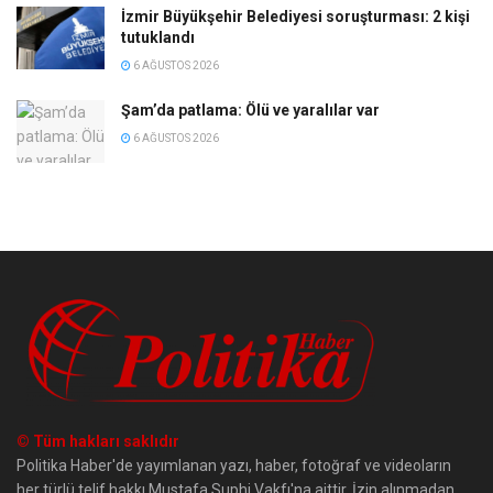
İzmir Büyükşehir Belediyesi soruşturması: 2 kişi
tutuklandı
6 AĞUSTOS 2026
Şam’da patlama: Ölü ve yaralılar var
6 AĞUSTOS 2026
© Tüm hakları saklıdır
Politika Haber'de yayımlanan yazı, haber, fotoğraf ve videoların
her türlü telif hakkı Mustafa Suphi Vakfı'na aittir. İzin alınmadan,