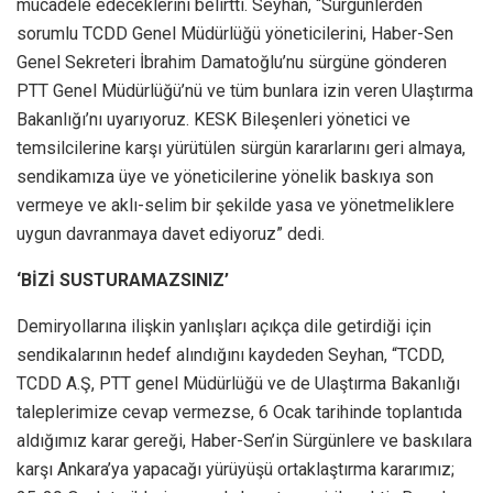
mücadele edeceklerini belirtti. Seyhan, “Sürgünlerden
sorumlu TCDD Genel Müdürlüğü yöneticilerini, Haber-Sen
Genel Sekreteri İbrahim Damatoğlu’nu sürgüne gönderen
PTT Genel Müdürlüğü’nü ve tüm bunlara izin veren Ulaştırma
Bakanlığı’nı uyarıyoruz. KESK Bileşenleri yönetici ve
temsilcilerine karşı yürütülen sürgün kararlarını geri almaya,
sendikamıza üye ve yöneticilerine yönelik baskıya son
vermeye ve aklı-selim bir şekilde yasa ve yönetmeliklere
uygun davranmaya davet ediyoruz” dedi.
‘BİZİ SUSTURAMAZSINIZ’
Demiryollarına ilişkin yanlışları açıkça dile getirdiği için
sendikalarının hedef alındığını kaydeden Seyhan, “TCDD,
TCDD A.Ş, PTT genel Müdürlüğü ve de Ulaştırma Bakanlığı
taleplerimize cevap vermezse, 6 Ocak tarihinde toplantıda
aldığımız karar gereği, Haber-Sen’in Sürgünlere ve baskılara
karşı Ankara’ya yapacağı yürüyüşü ortaklaştırma kararımız;