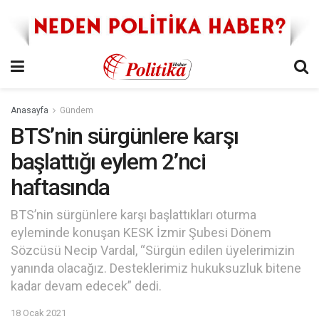
Anasayfa
Gündem
BTS’nin sürgünlere karşı
başlattığı eylem 2’nci
haftasında
BTS’nin sürgünlere karşı başlattıkları oturma
eyleminde konuşan KESK İzmir Şubesi Dönem
Sözcüsü Necip Vardal, “Sürgün edilen üyelerimizin
yanında olacağız. Desteklerimiz hukuksuzluk bitene
kadar devam edecek” dedi.
18 Ocak 2021