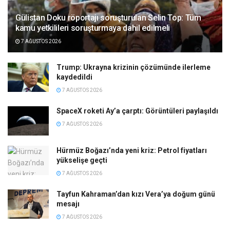
Gülistan Doku röportajı soruşturulan Selin Top: Tüm
kamu yetkilileri soruşturmaya dahil edilmeli
7 AĞUSTOS 2026
Trump: Ukrayna krizinin çözümünde ilerleme
kaydedildi
7 AĞUSTOS 2026
SpaceX roketi Ay’a çarptı: Görüntüleri paylaşıldı
7 AĞUSTOS 2026
Hürmüz Boğazı’nda yeni kriz: Petrol fiyatları
yükselişe geçti
7 AĞUSTOS 2026
Tayfun Kahraman’dan kızı Vera’ya doğum günü
mesajı
7 AĞUSTOS 2026