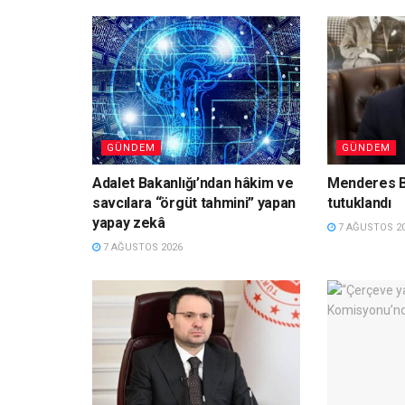
GÜNDEM
GÜNDEM
Adalet Bakanlığı’ndan hâkim ve
Menderes B
savcılara “örgüt tahmini” yapan
tutuklandı
yapay zekâ
7 AĞUSTOS 2
7 AĞUSTOS 2026