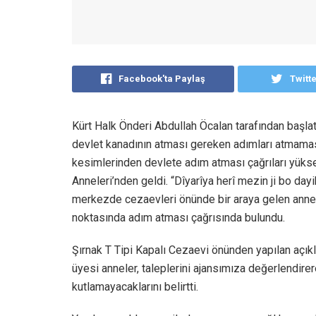
Facebook'ta Paylaş
Twitt
Kürt Halk Önderi Abdullah Öcalan tarafından başl
devlet kanadının atması gereken adımları atmamas
kesimlerinden devlete adım atması çağrıları yüksel
Anneleri’nden geldi. “Dîyarîya herî mezin ji bo day
merkezde cezaevleri önünde bir araya gelen annele
noktasında adım atması çağrısında bulundu.
Şırnak T Tipi Kapalı Cezaevi önünden yapılan açık
üyesi anneler, taleplerini ajansımıza değerlendir
kutlamayacaklarını belirtti.