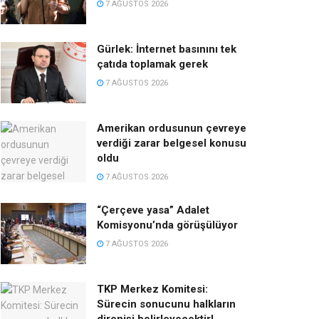
7 AĞUSTOS 2026
Gürlek: İnternet basınını tek
çatıda toplamak gerek
7 AĞUSTOS 2026
Amerikan ordusunun çevreye
verdiği zarar belgesel konusu
oldu
7 AĞUSTOS 2026
“Çerçeve yasa” Adalet
Komisyonu’nda görüşülüyor
7 AĞUSTOS 2026
TKP Merkez Komitesi:
Sürecin sonucunu halkların
direnişi belirleyecektir!