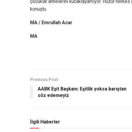
çocuklar annelerini kucaklayamıyor. Huzur herkes i
konuştu.
MA / Emrullah Acar
MA
Previous Post
AABK Eşit Başkanı: Eşitlik yoksa barıştan
söz edemeyiz
İlgili Haberler