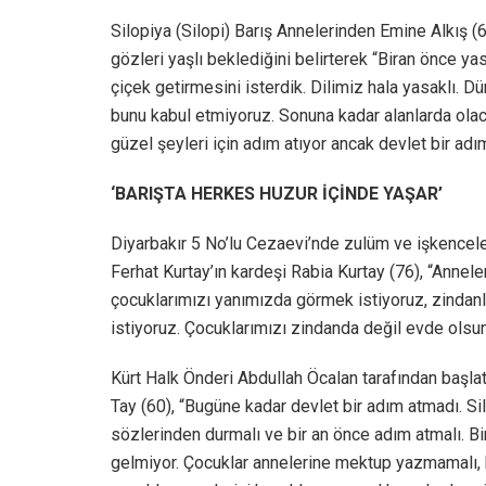
Silopiya (Silopi) Barış Annelerinden Emine Alkış (6
gözleri yaşlı beklediğini belirterek “Biran önce ya
çiçek getirmesini isterdik. Dilimiz hala yasaklı. D
bunu kabul etmiyoruz. Sonuna kadar alanlarda olac
güzel şeyleri için adım atıyor ancak devlet bir ad
‘BARIŞTA HERKES HUZUR İÇİNDE YAŞAR’
Diyarbakır 5 No’lu Cezaevi’nde zulüm ve işkencel
Ferhat Kurtay’ın kardeşi Rabia Kurtay (76), “Annel
çocuklarımızı yanımızda görmek istiyoruz, zindan
istiyoruz. Çocuklarımızı zindanda değil evde olsun.
Kürt Halk Önderi Abdullah Öcalan tarafından başl
Tay (60), “Bugüne kadar devlet bir adım atmadı. Sil
sözlerinden durmalı ve bir an önce adım atmalı. Bir
gelmiyor. Çocuklar annelerine mektup yazmamalı, bi