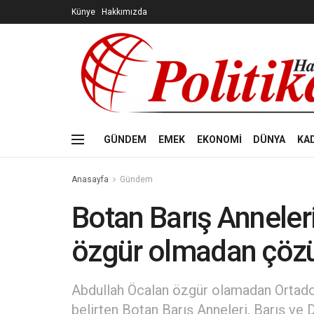
Künye
Hakkımızda
GÜNDEM
EMEK
EKONOMİ
DÜNYA
KA
Anasayfa
Gündem
Botan Barış Anneler
özgür olmadan çöz
Abdullah Öcalan özgür olamadan Ortadoğ
belirten Botan Barış Anneleri, Barış v