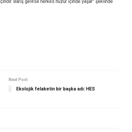
çindir. Barış gelirse herkes huzur içinde yaşar” şeklinde
Next Post
Ekolojik felaketin bir başka adı: HES