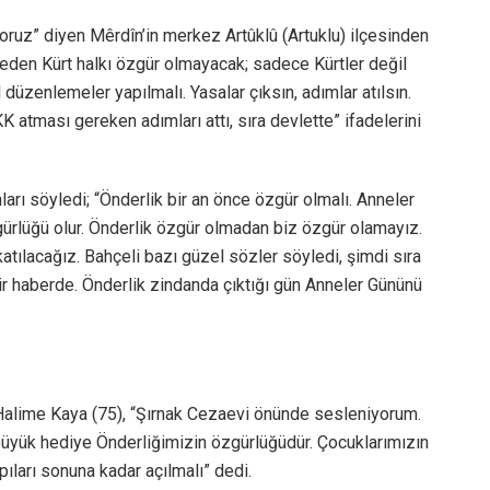
yoruz” diyen Mêrdîn’in merkez Artûklû (Artuklu) ilçesinden
meden Kürt halkı özgür olmayacak; sadece Kürtler değil
üzenlemeler yapılmalı. Yasalar çıksın, adımlar atılsın.
KK atması gereken adımları attı, sıra devlette” ifadelerini
arı söyledi; “Önderlik bir an önce özgür olmalı. Anneler
ürlüğü olur. Önderlik özgür olmadan biz özgür olamayız.
tılacağız. Bahçeli bazı güzel sözler söyledi, şimdi sıra
r haberde. Önderlik zindanda çıktığı gün Anneler Gününü
alime Kaya (75), “Şırnak Cezaevi önünde sesleniyorum.
üyük hediye Önderliğimizin özgürlüğüdür. Çocuklarımızın
ıları sonuna kadar açılmalı” dedi.