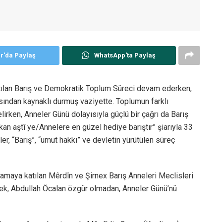
er'da Paylaş
WhatsApp'ta Paylaş
atılan Barış ve Demokratik Toplum Süreci devam ederken,
ından kaynaklı durmuş vaziyette. Toplumun farklı
irken, Anneler Günü dolayısıyla güçlü bir çağrı da Barış
ikan aştî ye/Annelere en güzel hediye barıştır” şiarıyla 33
r, “Barış”, “umut hakkı” ve devletin yürütülen süreç
lamaya katılan Mêrdîn ve Şirnex Barış Anneleri Meclisleri
erek, Abdullah Öcalan özgür olmadan, Anneler Günü’nü