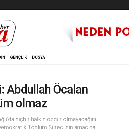
DIN
GENÇLİK
DOSYA
i: Abdullah Öcalan
üm olmaz
u’da hiçbir halkın özgür olmayacağını
e Demokratik Toplum Süreci’nin amacına