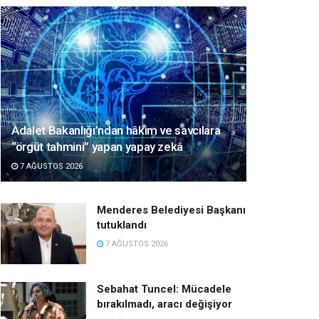
Adalet Bakanlığı’ndan hâkim ve savcılara
“örgüt tahmini” yapan yapay zekâ
7 AĞUSTOS 2026
Menderes Belediyesi Başkanı
tutuklandı
7 AĞUSTOS 2026
Sebahat Tuncel: Mücadele
bırakılmadı, aracı değişiyor