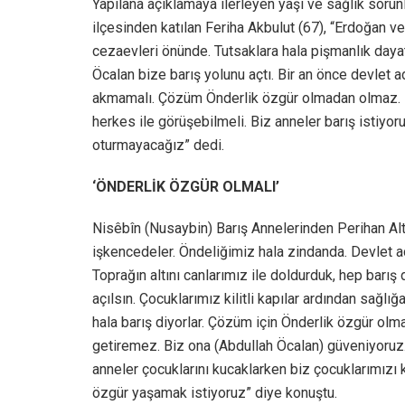
Yapılana açıklamaya ilerleyen yaşı ve sağlık soru
ilçesinden katılan Feriha Akbulut (67), “Erdoğan ve
cezaevleri önünde. Tutsaklara hala pişmanlık dayat
Öcalan bize barış yolunu açtı. Bir an önce devlet a
akmamalı. Çözüm Önderlik özgür olmadan olmaz. B
herkes ile görüşebilmeli. Biz anneler barış istiyo
oturmayacağız” dedi.
‘ÖNDERLİK ÖZGÜR OLMALI’
Nisêbîn (Nusaybin) Barış Annelerinden Perihan Alt
işkencedeler. Öndeliğimiz hala zindanda. Devlet 
Toprağın altını canlarımız ile doldurduk, hep barış 
açılsın. Çocuklarımız kilitli kapılar ardından sağl
hala barış diyorlar. Çözüm için Önderlik özgür o
getiremez. Biz ona (Abdullah Öcalan) güveniyoruz
anneler çocuklarını kucaklarken biz çocuklarımızı 
özgür yaşamak istiyoruz” diye konuştu.