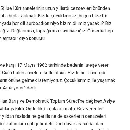
5) ise Kürt annelerinin uzun yıllardı cezaevleri önünden
sal adımlar atılmalı. Bizde çocuklarımızı bugün bize bir
ünyada her dil serbestken niye bizim dilimiz yasaklı? Biz
ağız. Dağlarımızı, toprağımızı savunacağız. Önderlik hep
ım atmadı” diye konuştu.
ere karşı 17 Mayıs 1982 tarihinde bedenini ateşe veren
er Günü bütün annelere kutlu olsun. Bizde her anne gibi
ların önüne gelmek istemiyoruz. Çocuklarımız ile yaşamak
 Artık yeter” dedi.
atılan Barış ve Demokratik Toplum Süreci’ne değinen Asiye
ahlar yakıldı. Önderlik birçok adım attı. Söz verenler
 yıldan fazladır ne gerilla ne de askerlerin cenazeleri
r zat onlara gül getirmeli. Dört duvar arasında olan