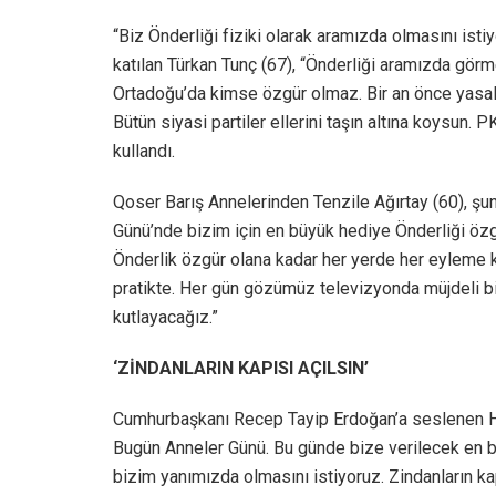
“Biz Önderliği fiziki olarak aramızda olmasını isti
katılan Türkan Tunç (67), “Önderliği aramızda gör
Ortadoğu’da kimse özgür olmaz. Bir an önce yasal d
Bütün siyasi partiler ellerini taşın altına koysun. P
kullandı.
Qoser Barış Annelerinden Tenzile Ağırtay (60), şunl
Günü’nde bizim için en büyük hediye Önderliği özg
Önderlik özgür olana kadar her yerde her eyleme ka
pratikte. Her gün gözümüz televizyonda müjdeli bi
kutlayacağız.”
‘ZİNDANLARIN KAPISI AÇILSIN’
Cumhurbaşkanı Recep Tayip Erdoğan’a seslenen H
Bugün Anneler Günü. Bu günde bize verilecek en b
bizim yanımızda olmasını istiyoruz. Zindanların kap