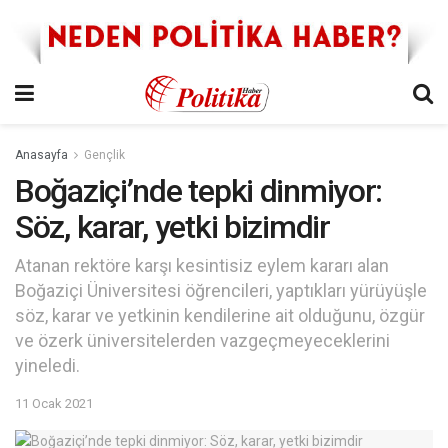
Anasayfa
Gençlik
Boğaziçi’nde tepki dinmiyor:
Söz, karar, yetki bizimdir
Atanan rektöre karşı kesintisiz eylem kararı alan
Boğaziçi Üniversitesi öğrencileri, yaptıkları yürüyüşle
söz, karar ve yetkinin kendilerine ait olduğunu, özgür
ve özerk üniversitelerden vazgeçmeyeceklerini
yineledi.
11 Ocak 2021