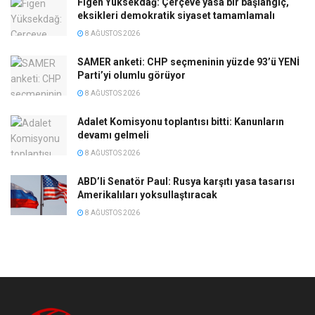
Figen Yüksekdağ: Çerçeve yasa bir başlangıç,
eksikleri demokratik siyaset tamamlamalı
8 AĞUSTOS 2026
SAMER anketi: CHP seçmeninin yüzde 93’ü YENİ
Parti’yi olumlu görüyor
8 AĞUSTOS 2026
Adalet Komisyonu toplantısı bitti: Kanunların
devamı gelmeli
8 AĞUSTOS 2026
ABD’li Senatör Paul: Rusya karşıtı yasa tasarısı
Amerikalıları yoksullaştıracak
8 AĞUSTOS 2026