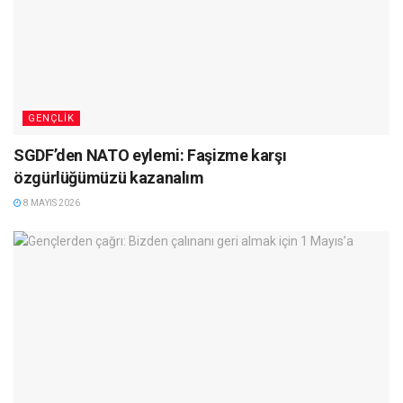
GENÇLIK
SGDF’den NATO eylemi: Faşizme karşı
özgürlüğümüzü kazanalım
8 MAYIS 2026