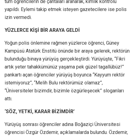
tüm öğrencilerin de çantaları aranarak, kimlik kontrolü
yapıldı. Eylemi takip etmek isteyen gazetecilere ise polis
izin vermedi.
YÜZLERCE KİŞİ BİR ARAYA GELDİ
Yoğun polis önlemine rağmen yüzlerce öğrenci, Güney
Kampüsü Atatürk Enstitü önünde bir araya gelerek, rektörün
bulunduğu binaya yürüyüş gerçekleştirdi. Yürüyüşte, “Fikri
artık yeter tahakkümünüz yaşama pek güzel tagallübüz!”
pankartı açan öğrenciler yürüyüş boyunca “Kayyum rektör
istemiyoruz”, “Melih Bulu rektörümüz olamaz”,
“Üniversiteler bizimdir, bizimle özgürleşecek” sloganları
attı.
‘SÖZ, YETKİ, KARAR BİZİMDİR’
Yürüyüş sonrası öğrenciler adına Boğaziçi Üniversitesi
öğrencisi Özgür Özdemir, açıklamalarda bulundu. Özdemir,