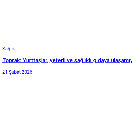
Sağlık
Toprak: Yurttaşlar, yeterli ve sağlıklı gıdaya ulaşamı
21 Şubat 2026