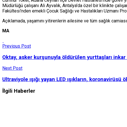
Cumhur Toker, Adana Ceyhan İlçe Devlet Hastanesi’nde görev yapa
Müdürlüğü çalışanı Ali Ayvalık, Antalya’da özel bir klinikte çal
Fakültesi’nden emekli Çocuk Sağlığı ve Hastalıkları Uzmanı Prof. 
Açıklamada, yaşamını yitirenlerin ailesine ve tüm sağlık camiasın
MA
Previous Post
Oktay, asker kurşunuyla öldürülen yurttaşları inkar 
Next Post
Ultraviyole ışığı yayan LED ışıkların, koronavirüsü 
İlgili Haberler