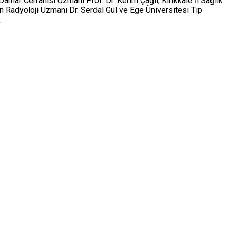
mar Cerrahisi Uzmanı Prof. Dr. Kerim Çağlı, Kırıkkale İl Sağlık
an Radyoloji Uzmanı Dr. Serdal Gül ve Ege Üniversitesi Tıp
.