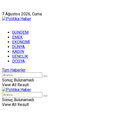
Künye
Hakkımızda
7 Ağustos 2026, Cuma
GÜNDEM
EMEK
EKONOMİ
DÜNYA
KADIN
GENÇLİK
DOSYA
Tüm Haberler
Sonuç Bulunamadı
View All Result
Sonuç Bulunamadı
View All Result