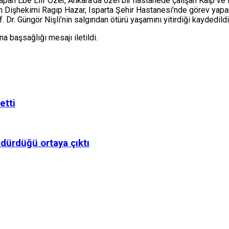
n Ebe Elif Özer, Ankara’da özel bir hastanede çalışan Kalp ve Da
ışan Dişhekimi Ragıp Hazar, Isparta Şehir Hastanesi’nde görev yap
Dr. Güngör Nişli’nin salgından ötürü yaşamını yitirdiği kaydedildi
a başsağlığı mesajı iletildi.
etti
öldürdüğü ortaya çıktı