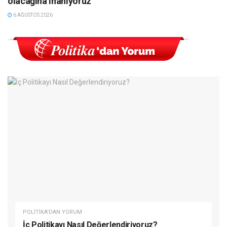
olacağına inanıyoruz’
6 AĞUSTOS 2026
POLITIKA'DAN YORUM
İç Politikayı Nasıl Değerlendiriyoruz?