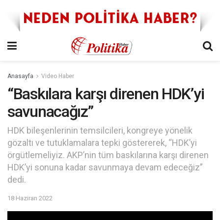
Anasayfa
Video Haber
“Baskılara karşı direnen HDK’yi
savunacağız”
HDK bileşenlerinin temsilcileri, kongreye yönelik
gözaltı ve tutuklamalara tepki göstererek, “HDK’yi
örgütlemeliyiz. AKP’nin tüm baskılarına karşı direnen
HDK’yi sonuna kadar savunmaya devam edeceğiz”
dedi.
18 Haziran 2022