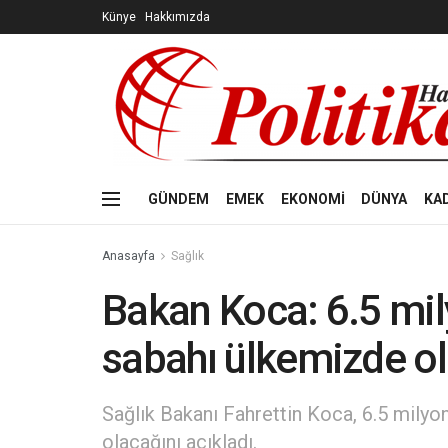
Künye
Hakkımızda
GÜNDEM
EMEK
EKONOMİ
DÜNYA
KA
Anasayfa
Sağlık
Bakan Koca: 6.5 mil
sabahı ülkemizde o
Sağlık Bakanı Fahrettin Koca, 6.5 milyo
olacağını açıkladı.