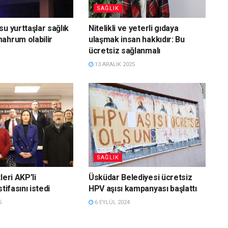
SAĞLIK
u yurttaşlar sağlık
Nitelikli ve yeterli gıdaya
ahrum olabilir
ulaşmak insan hakkıdır: Bu
ücretsiz sağlanmalı
13 ARALIK 2025
SAĞLIK
leri AKP’li
Üsküdar Belediyesi ücretsiz
tifasını istedi
HPV aşısı kampanyası başlattı
5
6 EYLÜL 2024