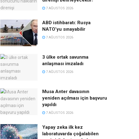
direnişi belirleyecektir!
7 AĞUSTOS 2026
ABD istihbaratı: Rusya
NATO’yu sınayabilir
7 AĞUSTOS 2026
3 ülke ortak savunma
anlaşması imzaladı
7 AĞUSTOS 2026
Musa Anter davasının
yeniden açılması için başvuru
yapıldı
7 AĞUSTOS 2026
Yapay zeka ilk kez
laboratuvarda çoğalabilen