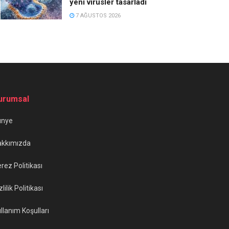
yeni virüsler tasarladı
7 AĞUSTOS 2026
urumsal
ünye
akkımızda
rez Politikası
zlilik Politikası
llanım Koşulları