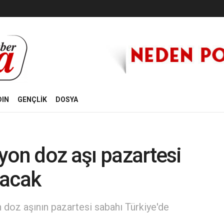
DIN
GENÇLİK
DOSYA
yon doz aşı pazartesi
lacak
n doz aşının pazartesi sabahı Türkiye'de