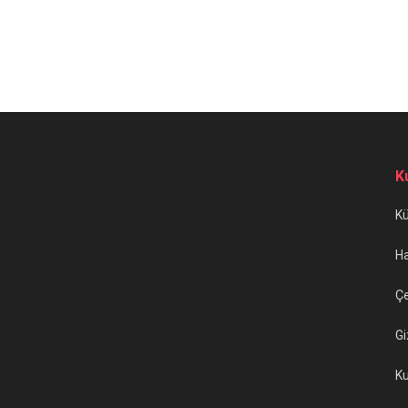
K
K
H
Çe
Gi
Ku