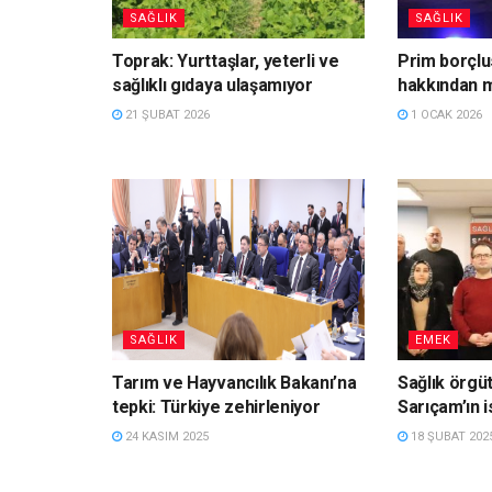
SAĞLIK
SAĞLIK
Toprak: Yurttaşlar, yeterli ve
Prim borçlus
sağlıklı gıdaya ulaşamıyor
hakkından m
21 ŞUBAT 2026
1 OCAK 2026
SAĞLIK
EMEK
Tarım ve Hayvancılık Bakanı’na
Sağlık örgüt
tepki: Türkiye zehirleniyor
Sarıçam’ın is
24 KASIM 2025
18 ŞUBAT 202