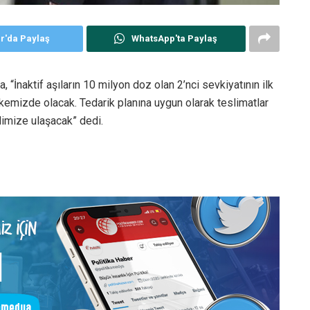
er'da Paylaş
WhatsApp'ta Paylaş
“İnaktif aşıların 10 milyon doz olan 2’nci sevkiyatının ilk
lkemizde olacak. Tedarik planına uygun olarak teslimatlar
imize ulaşacak” dedi.