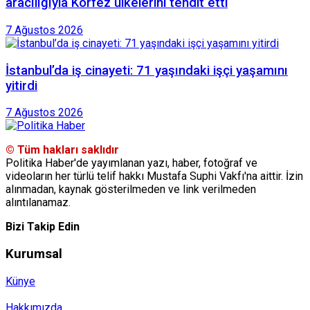
aracılığıyla Körfez ülkelerini tehdit etti
7 Ağustos 2026
İstanbul’da iş cinayeti: 71 yaşındaki işçi yaşamını
yitirdi
7 Ağustos 2026
© Tüm hakları saklıdır
Politika Haber'de yayımlanan yazı, haber, fotoğraf ve
videoların her türlü telif hakkı Mustafa Suphi Vakfı'na aittir. İzin
alınmadan, kaynak gösterilmeden ve link verilmeden
alıntılanamaz.
Bizi Takip Edin
Kurumsal
Künye
Hakkımızda