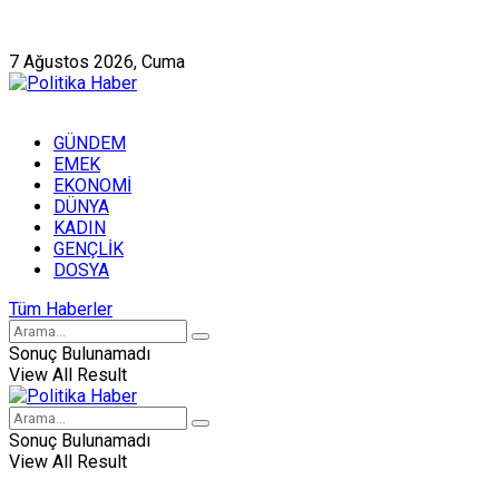
Künye
Hakkımızda
7 Ağustos 2026, Cuma
GÜNDEM
EMEK
EKONOMİ
DÜNYA
KADIN
GENÇLİK
DOSYA
Tüm Haberler
Sonuç Bulunamadı
View All Result
Sonuç Bulunamadı
View All Result