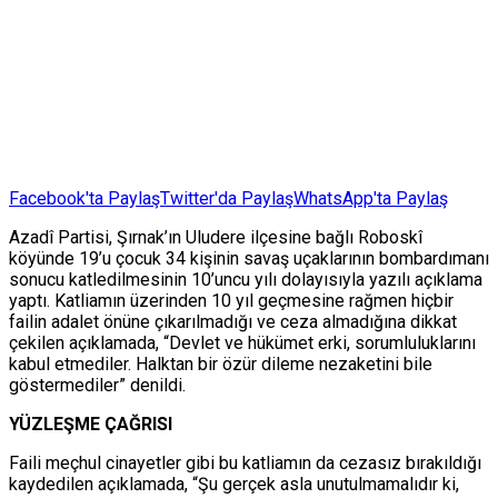
Facebook'ta Paylaş
Twitter'da Paylaş
WhatsApp'ta Paylaş
Azadî Partisi, Şırnak’ın Uludere ilçesine bağlı Roboskî
köyünde 19’u çocuk 34 kişinin savaş uçaklarının bombardımanı
sonucu katledilmesinin 10’uncu yılı dolayısıyla yazılı açıklama
yaptı. Katliamın üzerinden 10 yıl geçmesine rağmen hiçbir
failin adalet önüne çıkarılmadığı ve ceza almadığına dikkat
çekilen açıklamada, “Devlet ve hükümet erki, sorumluluklarını
kabul etmediler. Halktan bir özür dileme nezaketini bile
göstermediler” denildi.
YÜZLEŞME ÇAĞRISI
Faili meçhul cinayetler gibi bu katliamın da cezasız bırakıldığı
kaydedilen açıklamada, “Şu gerçek asla unutulmamalıdır ki,