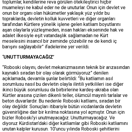
toplumlar, kendilerine reva görülen ötekileştirici hiçbir
muameleyi ne kabul eder ne de unuturlar. Onun için devlet ve
onun bir organı olan hükümetler yaklaşık yüz yıldır bu
topraklarda, devletin kolluk kuvvetleri ve diğer organları
tarafından Kürtlere yönelik işlene gelen katliam boyutlarını
aşan olaylarla yüzleşmeden, insan hakları ekseninde hak ve
adalet ilkesiyle eşit vatandaşlık sağlamadan ne Kürt
meselesini insancıl bir zeminde çözebilir ne de kendi iç
barışını sağlayabilir” ifadelerine yer verildi.
‘UNUTTURMAYACAĞIZ’
“Roboski olayını, devlet mekanizmasının teknik bir arızasından
kaynaklı sıradan bir olay olarak görmüyoruz” denilen
açıklamada, devamla şunlar belirtildi: “Bu katliamın asıl
sorumlusu nasıl bu devletin olayla ilintili yetkilileri ise diğer
ikinci büyük sorumlusu da birbirlerine kardeş-akraba olan
Kürtler arasına çizilen dikenli teller, ölümcül mayınlı tarlalar ve
beton duvarlardır. Bu nedenle Roboski katliamı, sıradan bir
olay değildir. Sonuçları itibariyle bütün vicdanlarda devletin
güvenirliğine dair bir kırılma noktasına yol açmıştır. Onun için
bizler Roboski’yi unutmayacağız. Unutturmayacağız. Ve
diyoruz Kürdistan’daki diğer katliamlar gibi Roboski katliamını
unutan kalpler kurusun. 10’uncu yılında Roboski şehitlerini