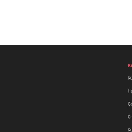
K
K
H
Çe
Gi
Ku