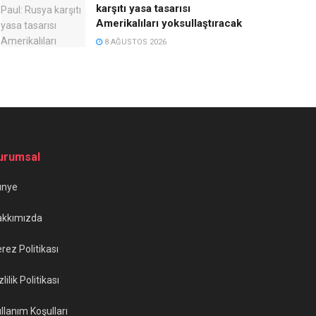
karşıtı yasa tasarısı
Amerikalıları yoksullaştıracak
8 AĞUSTOS 2026
urumsal
ünye
akkımızda
rez Politikası
zlilik Politikası
llanım Koşulları