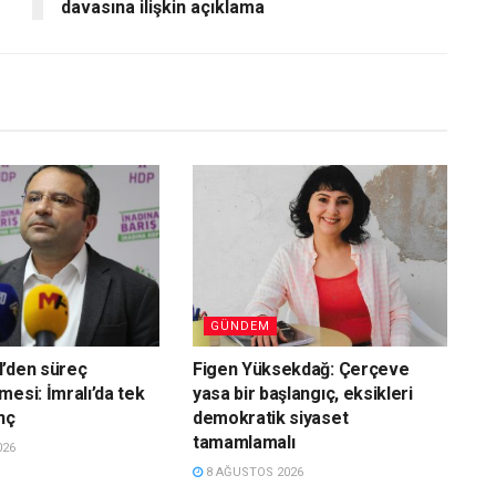
davasına ilişkin açıklama
GÜNDEM
l’den süreç
Figen Yüksekdağ: Çerçeve
mesi: İmralı’da tek
yasa bir başlangıç, eksikleri
nç
demokratik siyaset
tamamlamalı
026
8 AĞUSTOS 2026