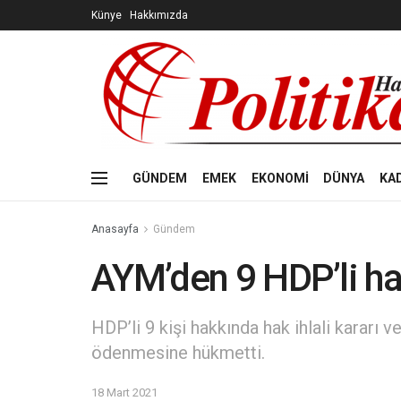
Künye
Hakkımızda
GÜNDEM
EMEK
EKONOMİ
DÜNYA
KA
Anasayfa
Gündem
AYM’den 9 HDP’li hak
HDP’li 9 kişi hakkında hak ihlali kararı 
ödenmesine hükmetti.
18 Mart 2021