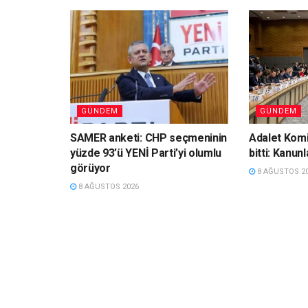
GÜNDEM
GÜNDEM
SAMER anketi: CHP seçmeninin
Adalet Komi
yüzde 93’ü YENİ Parti’yi olumlu
bitti: Kanun
görüyor
8 AĞUSTOS 2
8 AĞUSTOS 2026