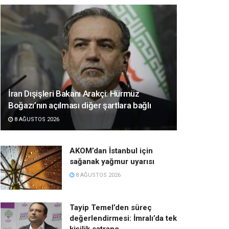
İran Dışişleri Bakanı Arakçi: Hürmüz
Boğazı’nın açılması diğer şartlara bağlı
8 AĞUSTOS 2026
AKOM’dan İstanbul için
sağanak yağmur uyarısı
8 AĞUSTOS 2026
Tayip Temel’den süreç
değerlendirmesi: İmralı’da tek