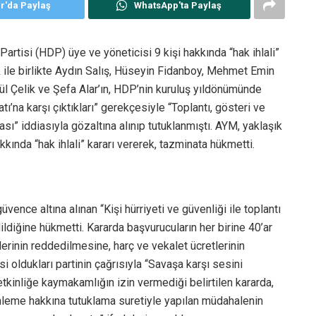
er'da Paylaş
WhatsApp'ta Paylaş
tisi (HDP) üye ve yöneticisi 9 kişi hakkında “hak ihlali”
k ile birlikte Aydın Salış, Hüseyin Fidanboy, Mehmet Emin
gül Çelik ve Şefa Alar’ın, HDP’nin kuruluş yıldönümünde
tı’na karşı çıktıkları” gerekçesiyle “Toplantı, gösteri ve
” iddiasıyla gözaltına alınıp tutuklanmıştı. AYM, yaklaşık
akkında “hak ihlali” kararı vererek, tazminata hükmetti.
ence altına alınan “Kişi hürriyeti ve güvenliği ile toplantı
ldiğine hükmetti. Kararda başvurucuların her birine 40’ar
erinin reddedilmesine, harç ve vekalet ücretlerinin
i oldukları partinin çağrısıyla “Savaşa karşı sesini
 etkinliğe kaymakamlığın izin vermediği belirtilen kararda,
nleme hakkına tutuklama suretiyle yapılan müdahalenin