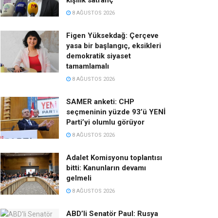
kişilik satranç
8 AĞUSTOS 2026
Figen Yüksekdağ: Çerçeve
yasa bir başlangıç, eksikleri
demokratik siyaset
tamamlamalı
8 AĞUSTOS 2026
SAMER anketi: CHP
seçmeninin yüzde 93’ü YENİ
Parti’yi olumlu görüyor
8 AĞUSTOS 2026
Adalet Komisyonu toplantısı
bitti: Kanunların devamı
gelmeli
8 AĞUSTOS 2026
ABD’li Senatör Paul: Rusya