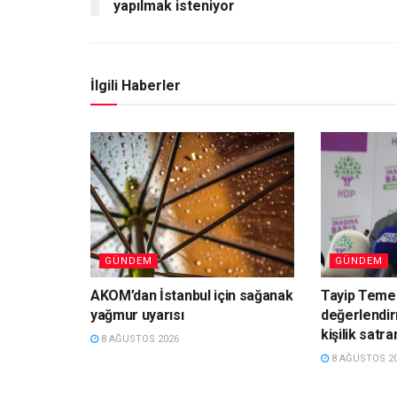
yapılmak isteniyor
İlgili Haberler
GÜNDEM
GÜNDEM
AKOM’dan İstanbul için sağanak
Tayip Teme
yağmur uyarısı
değerlendir
kişilik satra
8 AĞUSTOS 2026
8 AĞUSTOS 2