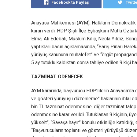
Facebook'ta Paylaş
Twitt
Anayasa Mahkemesi (AYM), Halkların Demokratik Par
kararı verdi. HDP Şişli İlçe Eşbaşkanı Mutlu Öztür
Elma, Ali Edebali, Müslüm Kılıç, Necla Yıldız, Son
yaptıkları basın açıklamasında, “Barış Pınarı Hareka
yürüyüş kanununa muhalefet” ve “örgüt propagandası
5 ay tutuklu kaldıktan sonra tahliye edilen 9 kişi h
TAZMİNAT ÖDENECEK
AYM kararında, başvurucu HDP’lilerin Anayasa’da güv
ve gösteri yürüyüşü düzenleme” haklarının ihlal edi
bin TL tazminat ödenmesine, diğer tazminat talepl
ödenmesine karar verildi. Tutuklanan 9 kişinin, üyes
yükselt”, “Savaşa hayır” konulu etkinliğe katıldığı,
“Başvurucuların toplantı ve gösteri yürüyüşü düze