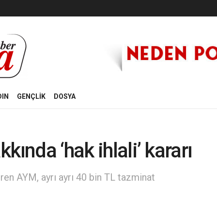
DIN
GENÇLİK
DOSYA
kında ‘hak ihlali’ kararı
veren AYM, ayrı ayrı 40 bin TL tazminat