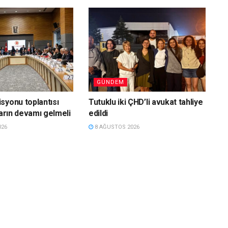
GÜNDEM
syonu toplantısı
Tutuklu iki ÇHD’li avukat tahliye
ların devamı gelmeli
edildi
026
8 AĞUSTOS 2026