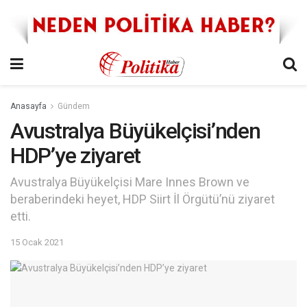
Anasayfa
Gündem
Avustralya Büyükelçisi’nden
HDP’ye ziyaret
Avustralya Büyükelçisi Mare Innes Brown ve
beraberindeki heyet, HDP Siirt İl Örgütü’nü ziyaret
etti.
15 Ocak 2021