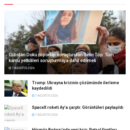
Gülistan Doku röportajı soruşturulan Selin Top: Tüm
kamu yetkilileri soruşturmaya dahil edilmeli
7 AĞUSTOS 2026
Trump: Ukrayna krizinin çözümünde ilerleme
kaydedildi
7 AĞUSTOS 2026
SpaceX roketi Ay’a çarptı: Görüntüleri paylaşıldı
7 AĞUSTOS 2026
Hürmüz Boğazı’nda yeni kriz: Petrol fiyatları