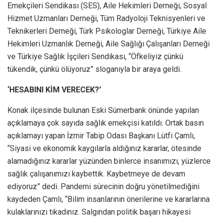
Emekçileri Sendikası (SES), Aile Hekimleri Derneği, Sosyal
Hizmet Uzmanları Derneği, Tüm Radyoloji Teknisyenleri ve
Teknikerleri Derneği, Türk Psikologlar Derneği, Türkiye Aile
Hekimleri Uzmanlık Derneği, Aile Sağlığı Çalışanları Derneği
ve Türkiye Sağlık İşçileri Sendikası, “Öfkeliyiz çünkü
tükendik, çünkü ölüyoruz” sloganıyla bir araya geldi.
‘HESABINI KİM VERECEK?’
Konak ilçesinde bulunan Eski Sümerbank önünde yapılan
açıklamaya çok sayıda sağlık emekçisi katıldı. Ortak basın
açıklamayı yapan İzmir Tabip Odası Başkanı Lütfi Çamlı,
“Siyasi ve ekonomik kaygılarla aldığınız kararlar, ötesinde
alamadığınız kararlar yüzünden binlerce insanımızı, yüzlerce
sağlık çalışanımızı kaybettik. Kaybetmeye de devam
ediyoruz” dedi. Pandemi sürecinin doğru yönetilmediğini
kaydeden Çamlı, “Bilim insanlarının önerilerine ve kararlarına
kulaklarınızı tıkadınız. Salgından politik başarı hikayesi