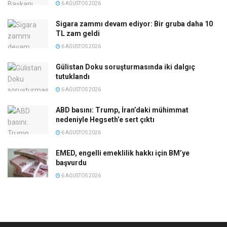
6 AĞUSTOS 2026
Sigara zammı devam ediyor: Bir gruba daha 10
TL zam geldi
6 AĞUSTOS 2026
Gülistan Doku soruşturmasında iki dalgıç
tutuklandı
6 AĞUSTOS 2026
ABD basını: Trump, İran’daki mühimmat
nedeniyle Hegseth’e sert çıktı
6 AĞUSTOS 2026
EMED, engelli emeklilik hakkı için BM’ye
başvurdu
6 AĞUSTOS 2026