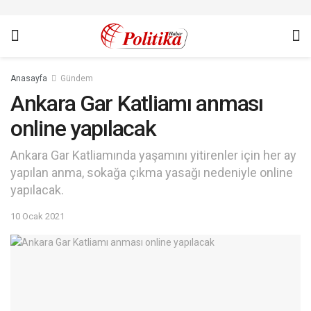
Anasayfa
Gündem
Ankara Gar Katliamı anması
online yapılacak
Ankara Gar Katliamında yaşamını yitirenler için her ay
yapılan anma, sokağa çıkma yasağı nedeniyle online
yapılacak.
10 Ocak 2021