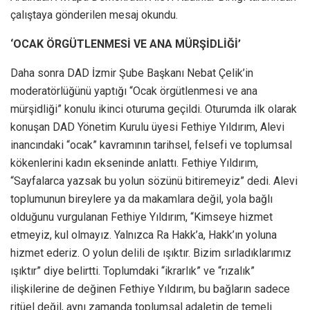
çalıştaya gönderilen mesaj okundu.
‘OCAK ÖRGÜTLENMESİ VE ANA MÜRŞİDLİĞİ’
Daha sonra DAD İzmir Şube Başkanı Nebat Çelik’in
moderatörlüğünü yaptığı “Ocak örgütlenmesi ve ana
mürşidliği” konulu ikinci oturuma geçildi. Oturumda ilk olarak
konuşan DAD Yönetim Kurulu üyesi Fethiye Yıldırım, Alevi
inancındaki “ocak” kavramının tarihsel, felsefi ve toplumsal
kökenlerini kadın ekseninde anlattı. Fethiye Yıldırım,
“Sayfalarca yazsak bu yolun sözünü bitiremeyiz” dedi. Alevi
toplumunun bireylere ya da makamlara değil, yola bağlı
olduğunu vurgulanan Fethiye Yıldırım, “Kimseye hizmet
etmeyiz, kul olmayız. Yalnızca Ra Hakk’a, Hakk’ın yoluna
hizmet ederiz. O yolun delili de ışıktır. Bizim sırladıklarımız
ışıktır” diye belirtti. Toplumdaki “ikrarlık” ve “rızalık”
ilişkilerine de değinen Fethiye Yıldırım, bu bağların sadece
ritüel değil, aynı zamanda toplumsal adaletin de temeli