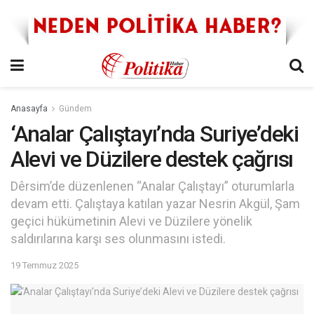
Anasayfa
Gündem
‘Analar Çalıştayı’nda Suriye’deki
Alevi ve Düzilere destek çağrısı
Dêrsim’de düzenlenen “Analar Çalıştayı” oturumlarla
devam etti. Çalıştaya katılan yazar Nesrin Akgül, Şam
geçici hükümetinin Alevi ve Düzilere yönelik
saldırılarına karşı ses olunmasını istedi.
19 Temmuz 2025