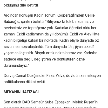
olduğunu dile getirdi.
Ardından konuşan Kadın Tohum Kooperatifi’nden Celile
Babaoğlu, şunları belirtti: “Biliyoruz ki tek bir acımız ve
sevincimiz ve toprağımız yok. Kadınlar öğretici oldu her
zaman. Ezidî katliamının da yıl dönümü. Ezidî ve Alevilikte
kadın bilgeliği kutsal bir noktada. Kadın eliyle dünyada öz
savunma meşrulaştırıldı. Tüm dünyada ‘Jin, jiyan, azadî’
yaşamsallaştırıldı. Birçok ortak noktalarımız var. Kadınlar
sadece ana değil, değiştiren ve dönüştüren özne
durumundayız.”
Derviş Cemal Ocağı’ndan Firaz Yalva, devletin asimilasyon
politikalarına dikkat çekti.
MEKANIN HAFIZASI
Son olarak DAD Semsûr Şube Eşbaşkanı Melek Ruşen’in