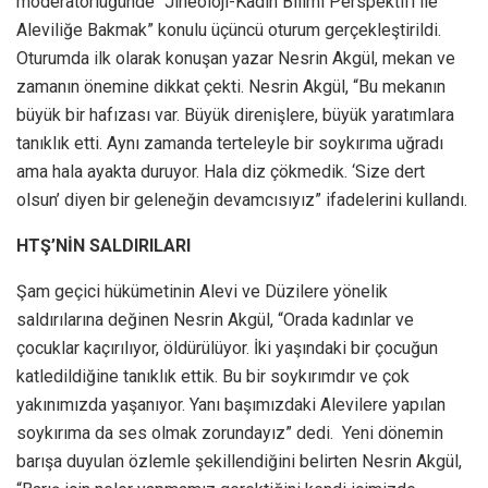
moderatörlüğünde “Jineoloji-Kadın Bilimi Perspektifi ile
Aleviliğe Bakmak” konulu üçüncü oturum gerçekleştirildi.
Oturumda ilk olarak konuşan yazar Nesrin Akgül, mekan ve
zamanın önemine dikkat çekti. Nesrin Akgül, “Bu mekanın
büyük bir hafızası var. Büyük direnişlere, büyük yaratımlara
tanıklık etti. Aynı zamanda terteleyle bir soykırıma uğradı
ama hala ayakta duruyor. Hala diz çökmedik. ‘Size dert
olsun’ diyen bir geleneğin devamcısıyız” ifadelerini kullandı.
HTŞ’NİN SALDIRILARI
Şam geçici hükümetinin Alevi ve Düzilere yönelik
saldırılarına değinen Nesrin Akgül, “Orada kadınlar ve
çocuklar kaçırılıyor, öldürülüyor. İki yaşındaki bir çocuğun
katledildiğine tanıklık ettik. Bu bir soykırımdır ve çok
yakınımızda yaşanıyor. Yanı başımızdaki Alevilere yapılan
soykırıma da ses olmak zorundayız” dedi. Yeni dönemin
barışa duyulan özlemle şekillendiğini belirten Nesrin Akgül,