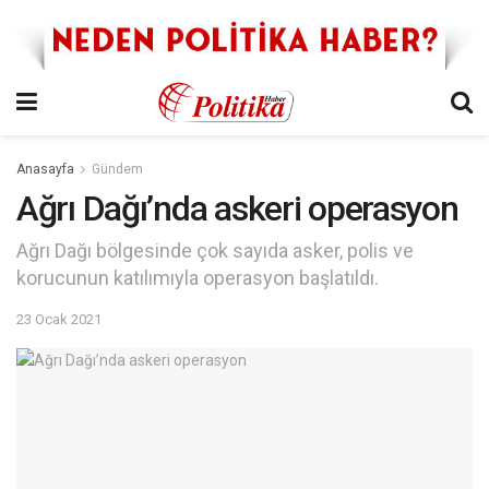
Anasayfa
Gündem
Ağrı Dağı’nda askeri operasyon
Ağrı Dağı bölgesinde çok sayıda asker, polis ve
korucunun katılımıyla operasyon başlatıldı.
23 Ocak 2021