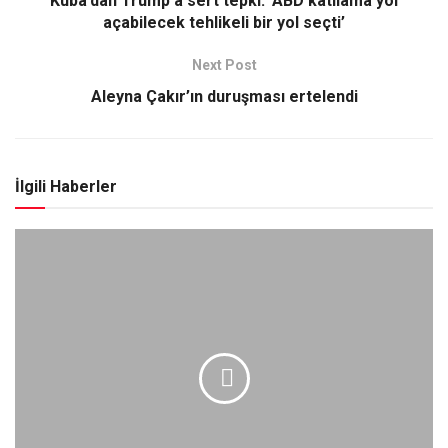
Küba’dan Trump’a sert tepki: ‘ABD katliama yol
açabilecek tehlikeli bir yol seçti’
Next Post
Aleyna Çakır’ın duruşması ertelendi
İlgili Haberler