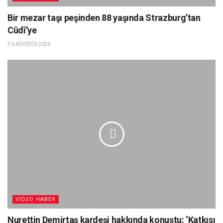
Bir mezar taşı peşinden 88 yaşında Strazburg’tan
Cûdî’ye
6 AĞUSTOS 2026
VIDEO HABER
Nurettin Demirtaş kardeşi hakkında konuştu: ‘Katkısı