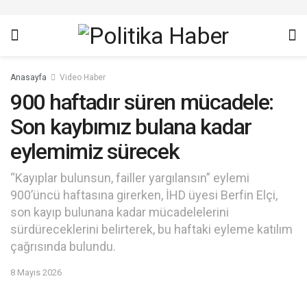
Anasayfa
Video Haber
900 haftadır süren mücadele:
Son kaybımız bulana kadar
eylemimiz sürecek
“Kayıplar bulunsun, failler yargılansın” eylemi
900’üncü haftasına girerken, İHD üyesi Berfin Elçi,
son kayıp bulunana kadar mücadelelerini
sürdüreceklerini belirterek, bu haftaki eyleme katılım
çağrısında bulundu.
8 Mayıs 2026