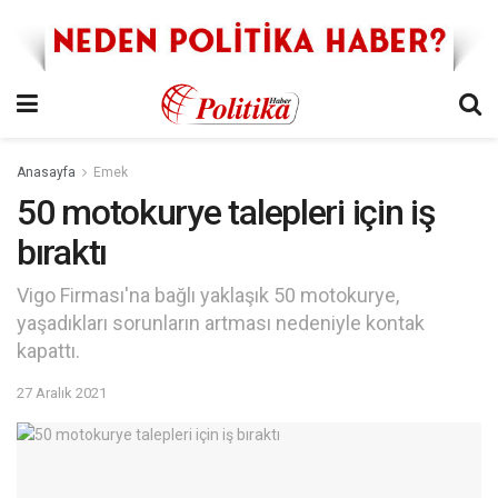
Anasayfa
Emek
50 motokurye talepleri için iş
bıraktı
Vigo Firması'na bağlı yaklaşık 50 motokurye,
yaşadıkları sorunların artması nedeniyle kontak
kapattı.
27 Aralık 2021