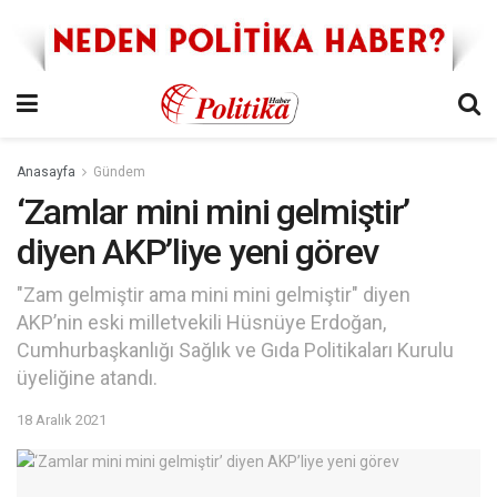
Anasayfa
Gündem
‘Zamlar mini mini gelmiştir’
diyen AKP’liye yeni görev
"Zam gelmiştir ama mini mini gelmiştir" diyen
AKP’nin eski milletvekili Hüsnüye Erdoğan,
Cumhurbaşkanlığı Sağlık ve Gıda Politikaları Kurulu
üyeliğine atandı.
18 Aralık 2021