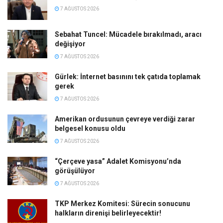
7 AĞUSTOS 2026
Sebahat Tuncel: Mücadele bırakılmadı, aracı
değişiyor
7 AĞUSTOS 2026
Gürlek: İnternet basınını tek çatıda toplamak
gerek
7 AĞUSTOS 2026
Amerikan ordusunun çevreye verdiği zarar
belgesel konusu oldu
7 AĞUSTOS 2026
“Çerçeve yasa” Adalet Komisyonu’nda
görüşülüyor
7 AĞUSTOS 2026
TKP Merkez Komitesi: Sürecin sonucunu
halkların direnişi belirleyecektir!