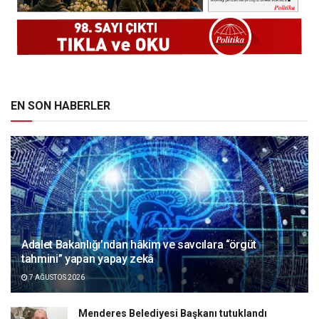
EN SON HABERLER
Adalet Bakanlığı’ndan hâkim ve savcılara “örgüt
tahmini” yapan yapay zekâ
7 AĞUSTOS 2026
Menderes Belediyesi Başkanı tutuklandı