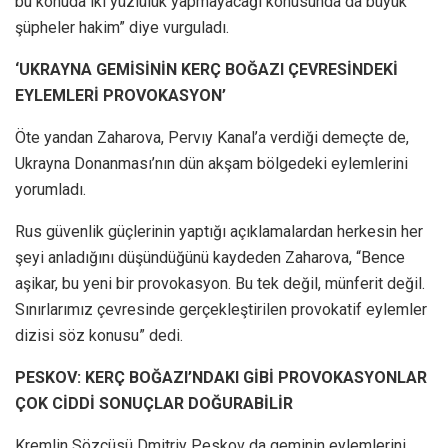
bu konuda iki yüzlülük yapmayacağı konusunda da büyük
şüpheler hakim” diye vurguladı.
‘UKRAYNA GEMİSİNİN KERÇ BOĞAZI ÇEVRESİNDEKİ
EYLEMLERİ PROVOKASYON’
Öte yandan Zaharova, Pervıy Kanal’a verdiği demeçte de,
Ukrayna Donanması’nın dün akşam bölgedeki eylemlerini
yorumladı.
Rus güvenlik güçlerinin yaptığı açıklamalardan herkesin her
şeyi anladığını düşündüğünü kaydeden Zaharova, “Bence
aşikar, bu yeni bir provokasyon. Bu tek değil, münferit değil.
Sınırlarımız çevresinde gerçekleştirilen provokatif eylemler
dizisi söz konusu” dedi.
PESKOV: KERÇ BOĞAZI’NDAKI GİBİ PROVOKASYONLAR
ÇOK CİDDİ SONUÇLAR DOĞURABİLİR
Kremlin Sözcüsü Dmitriy Peskov da geminin eylemlerini