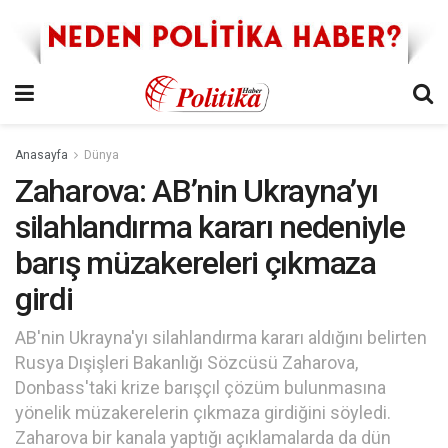
Anasayfa
Dünya
Zaharova: AB’nin Ukrayna’yı
silahlandırma kararı nedeniyle
barış müzakereleri çıkmaza
girdi
AB'nin Ukrayna'yı silahlandırma kararı aldığını belirten
Rusya Dışişleri Bakanlığı Sözcüsü Zaharova,
Donbass'taki krize barışçıl çözüm bulunmasına
yönelik müzakerelerin çıkmaza girdiğini söyledi.
Zaharova bir kanala yaptığı açıklamalarda da dün