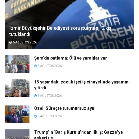
İzmir Büyükşehir Belediyesi soruşturması: 2 kişi
tutuklandı
6 AĞUSTOS 2026
Şam’da patlama: Ölü ve yaralılar var
6 AĞUSTOS 2026
15 yaşındaki çocuk işçi iş cinayetinde yaşamını
yitirdi
6 AĞUSTOS 2026
Özel: Süreçte tutumumuz aynı
6 AĞUSTOS 2026
Trump’ın ‘Barış Kurulu’ndan ilk iş: Gazze’ye
askeri üs