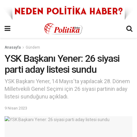
Anasayfa
Gündem
YSK Başkanı Yener: 26 siyasi
parti aday listesi sundu
YSK Başkanı Yener, 14 Mayıs'ta yapılacak 28. Dönem
Milletvekili Genel Seçimi için 26 siyasi partinin aday
listesi sunduğunu açıkladı.
9 Nisan 2023