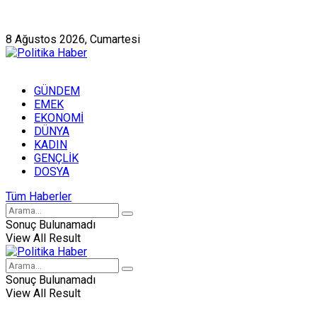
Künye
Hakkımızda
8 Ağustos 2026, Cumartesi
GÜNDEM
EMEK
EKONOMİ
DÜNYA
KADIN
GENÇLİK
DOSYA
Tüm Haberler
Sonuç Bulunamadı
View All Result
Sonuç Bulunamadı
View All Result