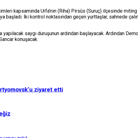
imleri kapsamında Urfa’nın (Riha) Pirsûs (Suruç) ilçesinde miting d
ya başladı. İki kontrol noktasından geçen yurttaşlar, sahnede çalın
a yapılacak saygı duruşunun ardından başlayacak. Ardından Demok
 Sancar konuşacak.
tyomovsk’u ziyaret etti
ceğiz