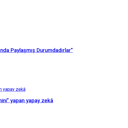
arında Paylaşmış Durumdadırlar”
mini” yapan yapay zekâ