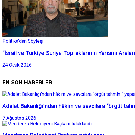
Politika'dan Söyleşi
“İsrail ve Türkiye Suriye Topraklarının Yarısını Aral
24 Ocak 2026
EN SON HABERLER
Adalet Bakanlığı’ndan hâkim ve savcılara “örgüt tah
7 Ağustos 2026