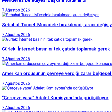
Menderes Belediyesi Başkanı tutuklandı
7 Ağustos 2026
Sebahat Tuncel: Mücadele bırakılmadı, aracı değişiy
7 Ağustos 2026
Gürlek: İnternet basınını tek çatıda toplamak gerek
7 Ağustos 2026
Amerikan ordusunun çevreye verdiği zarar belgesel
7 Ağustos 2026
“Çerçeve yasa” Adalet Komisyonu’nda görüşülüyor
7 Ağustos 2026