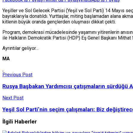
Yeşiller ve Sol Gelecek Partisi (Yeşil ve Sol Parti) 14 Mayıs seç
bayraklarıyla donatıldı. Yurttaşlar, miting başlamadan alana akma
kitlenin büyük oranda gençlerden oluşması dikkat çekti.
Program, demokrasi mücadelesinde yaşamını yitirenlerin anısın
ile Halkların Demokratik Partisi (HDP) Eş Genel Başkanı Mithat
Ayrıntılar geliyor…
MA
Previous Post
Rusya Başbakan Yardımcısı çatışmaların sürdüğü Ar
Next Post
Yeşil Sol Parti’nin seçim çalışmaları: Biz değiştire
İlgili Haberler