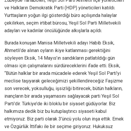
Zübeyde Tarlabölen, Yeşil Sol Parti Ahmetli ilçe yöneticileri
ve Halkların Demokratik Parti (HDP) yöneticileri katıldı.
Yurttaşların yoğun ilgi gösterdiği büro açılışında halaylar
çekilirken, seçim irtibat bürosu, Yeşil Sol Parti Milletvekili
adayları ve kadınlar öncülüğünde alkışlarla açıldı.
Burada konuşan Manisa Milletvekili adayı Habib Eksik,
Ahmetli’de alınan oyların ikiye katlanması gerektiğini
söyleyen Eksik, 14 Mayıs’ın sandıkların patlatıldığı gün
olması için çalışmalarını sürdüreceklerini ifade etti. Eksik,
“Bütün halklar bir arada mücadele ederek Yeşil Sol Parti’yi
meclise taşıyarak geleceğimizi şekillendireceğiz Faşizme
son verecek, yoksulluğu, işsizliği bitirecek, bütün halkların,
inançların bir arada yaşamasını sağlayacak parti Yeşil Sol
Parti’dir. Türkiye’de iki bloklu bir siyaset güdüyorlar. Biz
halkımıza dedik biz bu kutuplaştırıcı siyaseti kabul
etmiyoruz. Biz parti olarak 3’üncü yolu olun inşa ettik. Emek
ve Özgürlük İttifakı ile bir seçime giriyoruz. Hukuksuz