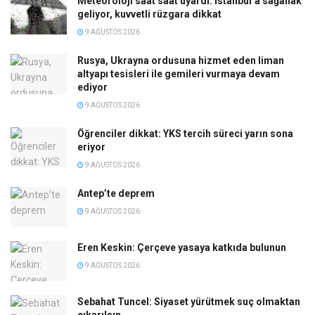
Meteoroloji saat saat uyardı: İstanbul’a sağanak
geliyor, kuvvetli rüzgara dikkat
9 AĞUSTOS 2026
Rusya, Ukrayna ordusuna hizmet eden liman
altyapı tesisleri ile gemileri vurmaya devam
ediyor
9 AĞUSTOS 2026
Öğrenciler dikkat: YKS tercih süreci yarın sona
eriyor
9 AĞUSTOS 2026
Antep’te deprem
9 AĞUSTOS 2026
Eren Keskin: Çerçeve yasaya katkıda bulunun
9 AĞUSTOS 2026
Sebahat Tuncel: Siyaset yürütmek suç olmaktan
çıkarılsın