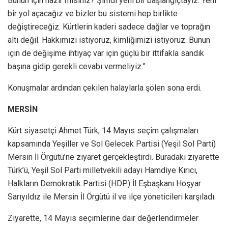
Bunun için hazır mısınız? Şimdi yeni bir başlangıçtayız. Yeni
bir yol açacağız ve bizler bu sistemi hep birlikte
değiştireceğiz. Kürtlerin kaderi sadece dağlar ve toprağın
altı değil. Hakkımızı istiyoruz, kimliğimizi istiyoruz. Bunun
için de değişime ihtiyaç var için güçlü bir ittifakla sandık
başına gidip gerekli cevabı vermeliyiz.”
Konuşmalar ardından çekilen halaylarla şölen sona erdi.
MERSİN
Kürt siyasetçi Ahmet Türk, 14 Mayıs seçim çalışmaları
kapsamında Yeşiller ve Sol Gelecek Partisi (Yeşil Sol Parti)
Mersin İl Örgütü’ne ziyaret gerçekleştirdi. Buradaki ziyarette
Türk’ü, Yeşil Sol Parti milletvekili adayı Hamdiye Kırıcı,
Halkların Demokratik Partisi (HDP) İl Eşbaşkanı Hoşyar
Sarıyıldız ile Mersin İl Örgütü il ve ilçe yöneticileri karşıladı.
Ziyarette, 14 Mayıs seçimlerine dair değerlendirmeler