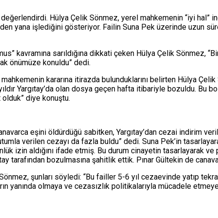
 değerlendirdi. Hülya Çelik Sönmez, yerel mahkemenin “iyi hal” ind
lden yana işlediğini gösteriyor. Failin Suna Pek üzerinde uzun sü
amus” kavramına sarıldığına dikkati çeken Hülya Çelik Sönmez, “
larak önümüze konuldu” dedi.
l mahkemenin kararına itirazda bulunduklarını belirten Hülya Çeli
 yıldır Yargıtay’da olan dosya geçen hafta itibariyle bozuldu. Bu 
t olduk” diye konuştu.
canavarca eşini öldürdüğü sabitken, Yargıtay’dan cezai indirim ve
tutumla verilen cezayı da fazla buldu” dedi. Suna Pek’in tasarlaya
ünlük izin aldığını ifade etmiş. Bu durum cinayetin tasarlayarak v
y tarafından bozulmasına şahitlik ettik. Pınar Gültekin de canavar
 Sönmez, şunları söyledi: “Bu failler 5-6 yıl cezaevinde yatıp tek
arın yanında olmaya ve cezasızlık politikalarıyla mücadele etme