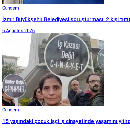
Gündem
İzmir Büyükşehir Belediyesi soruşturması: 2 kişi tut
6 Ağustos 2026
Gündem
15 yaşındaki çocuk işçi iş cinayetinde yaşamını yitird