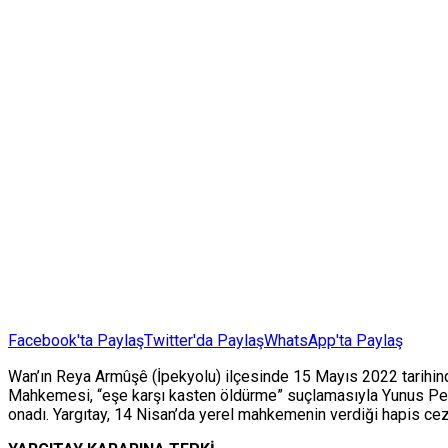
Facebook'ta Paylaş
Twitter'da Paylaş
WhatsApp'ta Paylaş
Wan’ın Reya Armûşê (İpekyolu) ilçesinde 15 Mayıs 2022 tarihinde
Mahkemesi, “eşe karşı kasten öldürme” suçlamasıyla Yunus Pek’e
onadı. Yargıtay, 14 Nisan’da yerel mahkemenin verdiği hapis ce