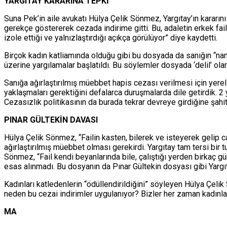
YARGITAY KARARINA TEPKİ
Suna Pek’in aile avukatı Hülya Çelik Sönmez, Yargıtay’ın kararını
gerekçe göstererek cezada indirime gitti. Bu, adaletin erkek fai
izole ettiği ve yalnızlaştırdığı açıkça görülüyor” diye kaydetti.
Birçok kadın katliamında olduğu gibi bu dosyada da sanığın “n
üzerine yargılamalar başlatıldı. Bu söylemler dosyada ‘delil’ o
Sanığa ağırlaştırılmış müebbet hapis cezası verilmesi için yere
yaklaşmaları gerektiğini defalarca duruşmalarda dile getirdik. 2
Cezasızlık politikasının da burada tekrar devreye girdiğine şahi
PINAR GÜLTEKİN DAVASI
Hülya Çelik Sönmez, “Failin kasten, bilerek ve isteyerek gelip 
ağırlaştırılmış müebbet olması gerekirdi. Yargıtay tam tersi bir 
Sönmez, “Fail kendi beyanlarında bile, çalıştığı yerden birkaç g
esas alınmadı. Bu dosyanın da Pınar Gültekin dosyası gibi Yargıta
Kadınları katledenlerin “ödüllendirildiğini” söyleyen Hülya Çelik
neden bu cezai indirimler uygulanıyor? Bizler her zaman kadınl
MA