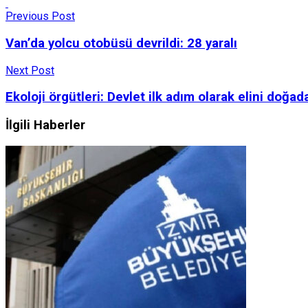
Previous Post
Van’da yolcu otobüsü devrildi: 28 yaralı
Next Post
Ekoloji örgütleri: Devlet ilk adım olarak elini doğa
İlgili Haberler