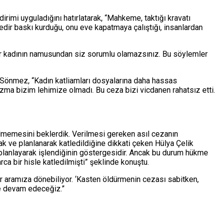
irimi uyguladığını hatırlatarak, “Mahkeme, taktığı kravatı
redir baskı kurduğu, onu eve kapatmaya çalıştığı, insanlardan
Bir kadının namusundan siz sorumlu olamazsınız. Bu söylemler
k Sönmez, “Kadın katliamları dosyalarına daha hassas
bozma bizim lehimize olmadı. Bu ceza bizi vicdanen rahatsız etti.
rilmemesini beklerdik. Verilmesi gereken asıl cezanın
rak ve planlanarak katledildiğine dikkati çeken Hülya Çelik
e planlayarak işlendiğinin göstergesidir. Ancak bu durum hükme
ca bir hisle katledilmişti” şeklinde konuştu.
rar aramıza dönebiliyor. ‘Kasten öldürmenin cezası sabitken,
ye devam edeceğiz.”