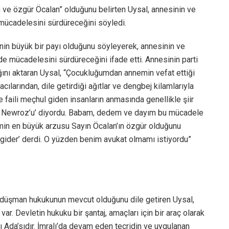
 ve özgür Öcalan” olduğunu belirten Uysal, annesinin ve
 mücadelesini sürdüreceğini söyledi.
in büyük bir payı olduğunu söyleyerek, annesinin ve
 de mücadelesini sürdüreceğini ifade etti. Annesinin parti
ını aktaran Uysal, “Çocukluğumdan annemin vefat ettiği
acılarından, dile getirdiği ağıtlar ve dengbej kilamlarıyla
e faili meçhul giden insanların anmasında genellikle şiir
n Newroz’u’ diyordu. Babam, dedem ve dayım bu mücadele
nemin en büyük arzusu Sayın Öcalan’ın özgür olduğunu
ider’ derdi. O yüzden benim avukat olmamı istiyordu”
ir düşman hukukunun mevcut olduğunu dile getiren Uysal,
ar. Devletin hukuku bir şantaj, amaçları için bir araç olarak
ı Ada’sıdır. İmralı’da devam eden tecridin ve uygulanan