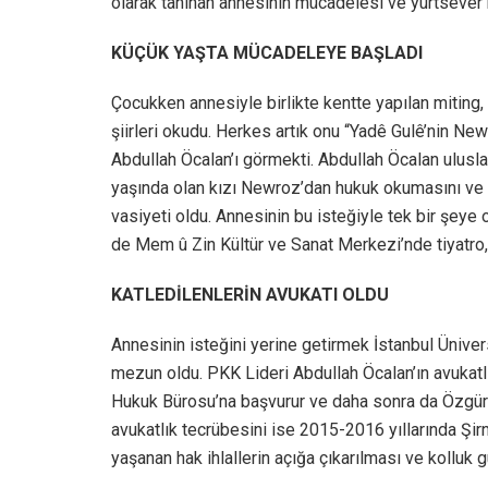
olarak tanınan annesinin mücadelesi ve yurtsever 
KÜÇÜK YAŞTA MÜCADELEYE BAŞLADI
Çocukken annesiyle birlikte kentte yapılan miting
şiirleri okudu. Herkes artık onu “Yadê Gulê’nin New
Abdullah Öcalan’ı görmekti. Abdullah Öcalan ulusl
yaşında olan kızı Newroz’dan hukuk okumasını ve A
vasiyeti oldu. Annesinin bu isteğiyle tek bir şeye
de Mem û Zin Kültür ve Sanat Merkezi’nde tiyatro, 
KATLEDİLENLERİN AVUKATI OLDU
Annesinin isteğini yerine getirmek İstanbul Üniv
mezun oldu. PKK Lideri Abdullah Öcalan’ın avukatlı
Hukuk Bürosu’na başvurur ve daha sonra da Özgürlü
avukatlık tecrübesini ise 2015-2016 yıllarında Şir
yaşanan hak ihlallerin açığa çıkarılması ve kolluk gü