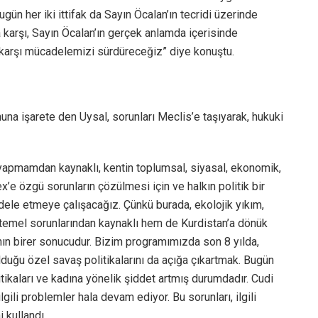
gün her iki ittifak da Sayın Öcalan’ın tecridi üzerinde
 karşı, Sayın Öcalan’ın gerçek anlamda içerisinde
arşı mücadelemizi sürdüreceğiz” diye konuştu.
una işarete den Uysal, sorunları Meclis’e taşıyarak, hukuki
apmamdan kaynaklı, kentin toplumsal, siyasal, ekonomik,
x’e özgü sorunların çözülmesi için ve halkın politik bir
ele etmeye çalışacağız. Çünkü burada, ekolojik yıkım,
 temel sorunlarından kaynaklı hem de Kurdistan’a dönük
nın birer sonucudur. Bizim programımızda son 8 yılda,
lduğu özel savaş politikalarını da açığa çıkartmak. Bugün
tikaları ve kadına yönelik şiddet artmış durumdadır. Cudi
gili problemler hala devam ediyor. Bu sorunları, ilgili
 kullandı.