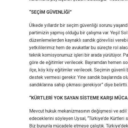
“SEÇİM GÜVENLİĞİ”
Ülkede yıllardır bir seçim güvenliği sorunu yaşan
partimizin yapmış olduğu bir çalışma var. Yeşil So
düzenlemelerden kaynaklı sandık görevlisi verebil
yetkililerimiz hem de avukatlar bu süreçte rol al
teknik komisyonumuz işleri bir arada yürütüyor. Pa
göre de eğitimler verilecek. Bayramdan hemen son
ilçe, köy köy eğitimler verilecek. Seçimin güvenli 
destek vermesi gerekir. Yine sandık başlarında ol
sandıklarına sahip çıkması gerekiyor” diye belirtti.
“KÜRTLERİ YOK SAYAN SİSTEME KARŞI MÜCA
Mevcut hukuk mekanizmasının değişmesi ve adil y
edeceklerini söyleyen Uysal, “Türkiye’de Kürtleri 
Biz bununla mücadele etmeye çalıştık. Türkiye’deki 