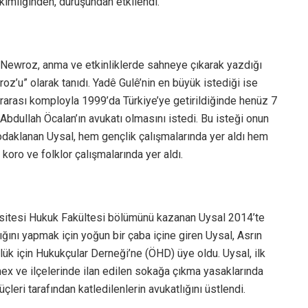
kimliğinden, duruşundan etkilendi.
, Newroz, anma ve etkinliklerde sahneye çıkarak yazdığı
roz’u” olarak tanıdı. Yadê Gulê’nin en büyük istediği ise
ararası komployla 1999’da Türkiye’ye getirildiğinde henüz 7
bdullah Öcalan’ın avukatı olmasını istedi. Bu isteği onun
 odaklanan Uysal, hem gençlik çalışmalarında yer aldı hem
koro ve folklor çalışmalarında yer aldı.
ersitesi Hukuk Fakültesi bölümünü kazanan Uysal 2014’te
ğını yapmak için yoğun bir çaba içine giren Uysal, Asrın
k için Hukukçular Derneği’ne (ÖHD) üye oldu. Uysal, ilk
nex ve ilçelerinde ilan edilen sokağa çıkma yasaklarında
çleri tarafından katledilenlerin avukatlığını üstlendi.