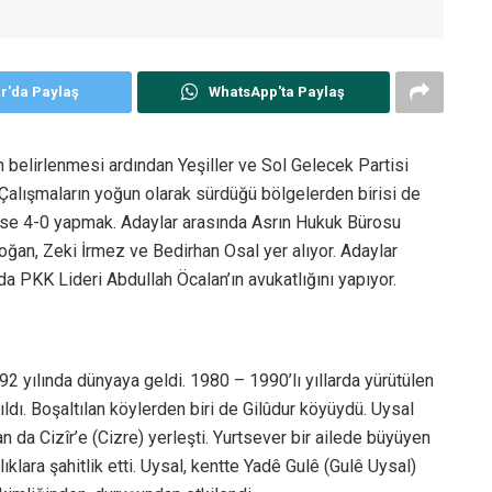
er'da Paylaş
WhatsApp'ta Paylaş
ın belirlenmesi ardından Yeşiller ve Sol Gelecek Partisi
r. Çalışmaların yoğun olarak sürdüğü bölgelerden birisi de
fi ise 4-0 yapmak. Adaylar arasında Asrın Hukuk Bürosu
ğan, Zeki İrmez ve Bedirhan Osal yer alıyor. Adaylar
 PKK Lideri Abdullah Öcalan’ın avukatlığını yapıyor.
92 yılında dünyaya geldi. 1980 – 1990’lı yıllarda yürütülen
ıldı. Boşaltılan köylerden biri de Gilûdur köyüydü. Uysal
an da Cizîr’e (Cizre) yerleşti. Yurtsever bir ailede büyüyen
klara şahitlik etti. Uysal, kentte Yadê Gulê (Gulê Uysal)