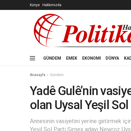
Künye
Hakkımızda
GÜNDEM
EMEK
EKONOMİ
DÜNYA
KA
Anasayfa
Gündem
Yadê Gulê’nin vasiye
olan Uysal Yeşil Sol
Annesinin vasiyetini yerine getirmek içi
Yeşil Sol Parti Şirnex adayı Newroz Uysa