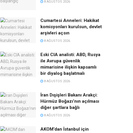
8 AĞUSTOS 2026
Cumartesi Anneleri: Hakikat
komisyonları kurulsun, devlet
arşivleri açsın
8 AĞUSTOS 2026
Eski CIA analisti: ABD, Rusya
ile Avrupa güvenlik
mimarisine ilişkin kapsamlı
bir diyalog başlatmalı
8 AĞUSTOS 2026
İran Dışişleri Bakanı Arakçi:
Hürmüz Boğazı’nın açılması
diğer şartlara bağlı
8 AĞUSTOS 2026
AKOM’dan İstanbul için