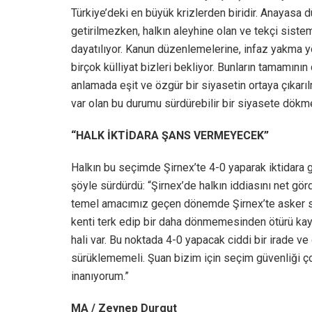
Türkiye’deki en büyük krizlerden biridir. Anayasa 
getirilmezken, halkın aleyhine olan ve tekçi siste
dayatılıyor. Kanun düzenlemelerine, infaz yakma y
birçok külliyat bizleri bekliyor. Bunların tamamını
anlamada eşit ve özgür bir siyasetin ortaya çıkarı
var olan bu durumu sürdürebilir bir siyasete dök
“HALK İKTİDARA ŞANS VERMEYECEK”
Halkın bu seçimde Şirnex’te 4-0 yaparak iktidara 
şöyle sürdürdü: “Şirnex’de halkın iddiasını net gö
temel amacımız geçen dönemde Şirnex’te asker sa
kenti terk edip bir daha dönmemesinden ötürü kaybe
hali var. Bu noktada 4-0 yapacak ciddi bir irade ve 
sürüklememeli. Şuan bizim için seçim güvenliği 
inanıyorum.”
MA / Zeynep Durgut