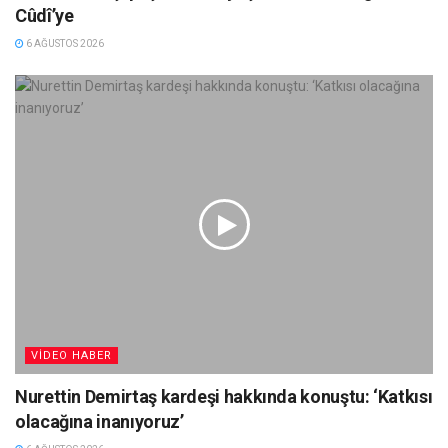
Cûdî’ye
6 AĞUSTOS 2026
VIDEO HABER
Nurettin Demirtaş kardeşi hakkında konuştu: ‘Katkısı
olacağına inanıyoruz’