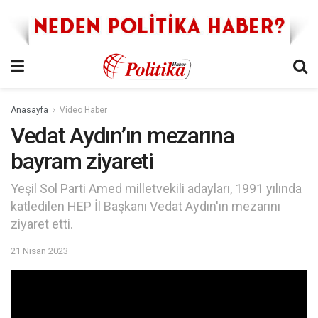
Anasayfa
Video Haber
Vedat Aydın’ın mezarına
bayram ziyareti
Yeşil Sol Parti Amed milletvekili adayları, 1991 yılında
katledilen HEP İl Başkanı Vedat Aydın'ın mezarını
ziyaret etti.
21 Nisan 2023