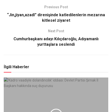
Previous Post
“Jin,jiyan,azadî” direnişinde katledilenlerin mezarına
kitlesel ziyaret
Next Post
Cumhurbaşkanı adayı Kılıçdaroğlu, Adıyamanlı
yurttaşlara seslendi
İlgili Haberler