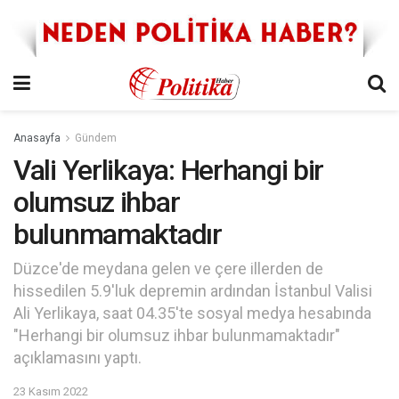
Anasayfa
Gündem
Vali Yerlikaya: Herhangi bir
olumsuz ihbar
bulunmamaktadır
Düzce'de meydana gelen ve çere illerden de
hissedilen 5.9'luk depremin ardından İstanbul Valisi
Ali Yerlikaya, saat 04.35'te sosyal medya hesabında
"Herhangi bir olumsuz ihbar bulunmamaktadır"
açıklamasını yaptı.
23 Kasım 2022