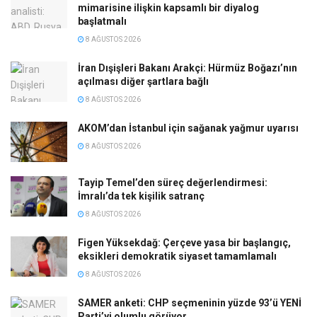
mimarisine ilişkin kapsamlı bir diyalog
başlatmalı
8 AĞUSTOS 2026
İran Dışişleri Bakanı Arakçi: Hürmüz Boğazı’nın
açılması diğer şartlara bağlı
8 AĞUSTOS 2026
AKOM’dan İstanbul için sağanak yağmur uyarısı
8 AĞUSTOS 2026
Tayip Temel’den süreç değerlendirmesi:
İmralı’da tek kişilik satranç
8 AĞUSTOS 2026
Figen Yüksekdağ: Çerçeve yasa bir başlangıç,
eksikleri demokratik siyaset tamamlamalı
8 AĞUSTOS 2026
SAMER anketi: CHP seçmeninin yüzde 93’ü YENİ
Parti’yi olumlu görüyor