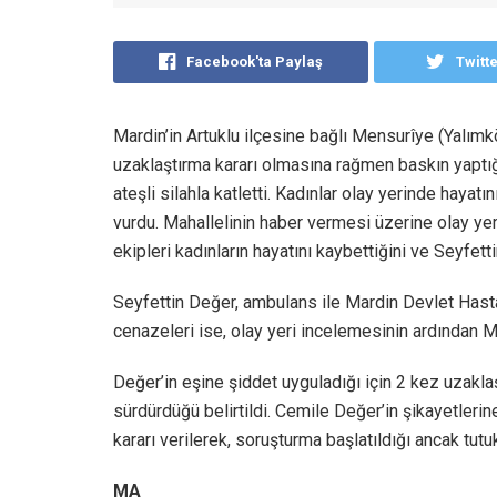
Facebook'ta Paylaş
Twitt
Mardin’in Artuklu ilçesine bağlı Mensurîye (Yalımk
uzaklaştırma kararı olmasına rağmen baskın yaptığ
ateşli silahla katletti. Kadınlar olay yerinde haya
vurdu. Mahallelinin haber vermesi üzerine olay yeri
ekipleri kadınların hayatını kaybettiğini ve Seyfetti
Seyfettin Değer, ambulans ile Mardin Devlet Hastan
cenazeleri ise, olay yeri incelemesinin ardından M
Değer’in eşine şiddet uyguladığı için 2 kez uzaklaş
sürdürdüğü belirtildi. Cemile Değer’in şikayetler
kararı verilerek, soruşturma başlatıldığı ancak tutuk
MA