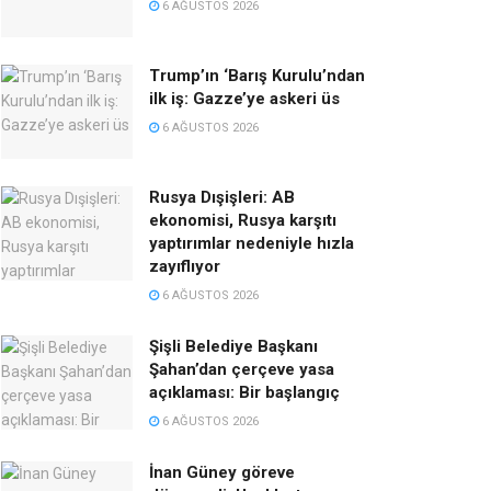
6 AĞUSTOS 2026
Trump’ın ‘Barış Kurulu’ndan
ilk iş: Gazze’ye askeri üs
6 AĞUSTOS 2026
Rusya Dışişleri: AB
ekonomisi, Rusya karşıtı
yaptırımlar nedeniyle hızla
zayıflıyor
6 AĞUSTOS 2026
Şişli Belediye Başkanı
Şahan’dan çerçeve yasa
açıklaması: Bir başlangıç
6 AĞUSTOS 2026
İnan Güney göreve