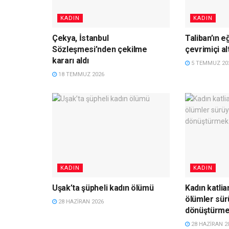
KADIN
KADIN
Çekya, İstanbul
Taliban’ın e
Sözleşmesi’nden çekilme
çevrimiçi al
kararı aldı
5 TEMMUZ 20
18 TEMMUZ 2026
KADIN
KADIN
Uşak’ta şüpheli kadın ölümü
Kadın katlia
ölümler sür
28 HAZIRAN 2026
dönüştürme
28 HAZIRAN 2