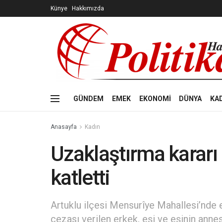
Künye
Hakkımızda
GÜNDEM
EMEK
EKONOMİ
DÜNYA
KA
Anasayfa
Kadın
Uzaklaştırma kararı 
katletti
Artuklu ilçesi Mensurîye Mahallesi’nde e
cezası verilen erkek, eşi ve eşinin annesi