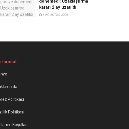
dönemedi: Uzaklaştırma
kararı 2 ay uzatıldı
6 AĞUSTOS 2026
urumsal
ünye
akkımızda
rez Politikası
zlilik Politikası
llanım Koşulları