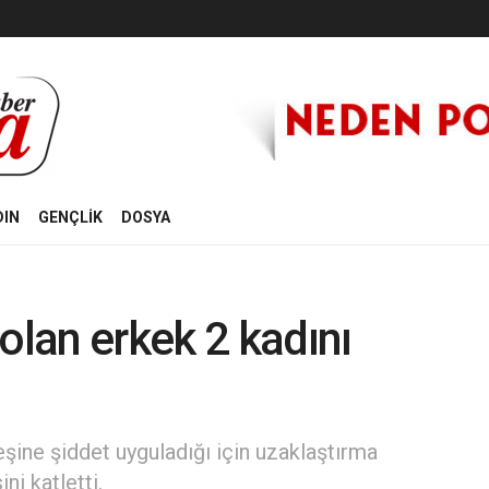
DIN
GENÇLİK
DOSYA
olan erkek 2 kadını
şine şiddet uyguladığı için uzaklaştırma
ni katletti.