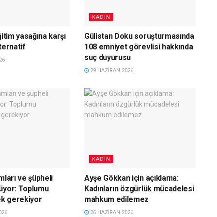
KADIN
ğitim yasağına karşı
Gülistan Doku soruşturmasında
ternatif
108 emniyet görevlisi hakkında
suç duyurusu
26
29 HAZIRAN 2026
KADIN
mları ve şüpheli
Ayşe Gökkan için açıklama:
üyor: Toplumu
Kadınların özgürlük mücadelesi
k gerekiyor
mahkum edilemez
026
26 HAZIRAN 2026