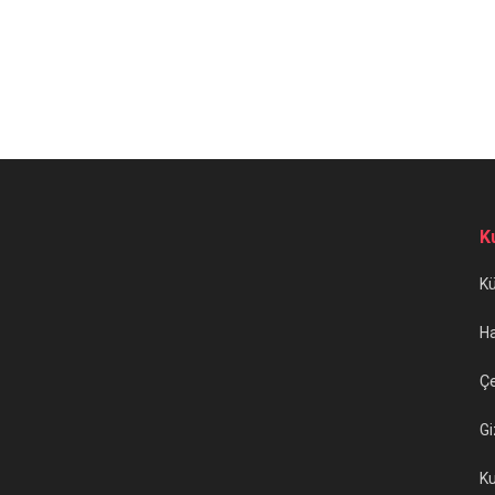
K
K
H
Çe
Gi
Ku