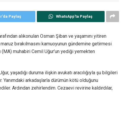
er'da Paylaş
WhatsApp'ta Paylaş
tarafından alıkonulan Osman Şiban ve yaşamını yitiren
ye maruz bırakılmasını kamuoyunun gündemine getirmesi
 (MA) muhabiri Cemil Uğur’un yediği yemekten
r, yaşadığı duruma ilişkin avukatı aracılığıyla şu bilgileri
er. Yanımdaki arkadaşlarla dürümün kötü olduğunu
diler. Ardından zehirlendim. Cezaevi revirine kaldırdılar,