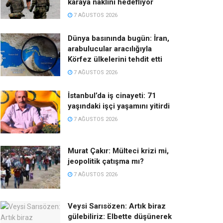
karaya naklini hedefliyor
7 AĞUSTOS 2026
Dünya basınında bugün: İran,
arabulucular aracılığıyla
Körfez ülkelerini tehdit etti
7 AĞUSTOS 2026
İstanbul’da iş cinayeti: 71
yaşındaki işçi yaşamını yitirdi
7 AĞUSTOS 2026
Murat Çakır: Mülteci krizi mi,
jeopolitik çatışma mı?
7 AĞUSTOS 2026
Veysi Sarısözen: Artık biraz
gülebiliriz: Elbette düşünerek