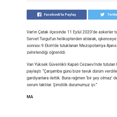
Facebook'ta Paylaş
Twitt
Van’ın Çatak ilçesinde 11 Eylül 2020’de askerler 
Servet Turgut’un helikopterden atılarak, işkence
sonrası 9 Ekim’de tutuklanan Mezopotamya Ajansı
zehirlendiği öğrenildi.
Van Yüksek Güvenlikli Kapalı Cezaevi’nde tutulan Uğu
paylaştı: “Çarşamba günü bize tavuk dürüm verdil
gardiyanlara ilettik. Buna rağmen ‘bir şey olmaz’ de
serum taktılar. Şimdilik durumumuz iyi.”
MA