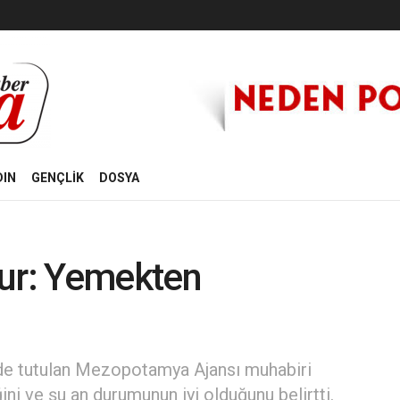
DIN
GENÇLİK
DOSYA
ğur: Yemekten
nde tutulan Mezopotamya Ajansı muhabiri
ni ve şu an durumunun iyi olduğunu belirtti.