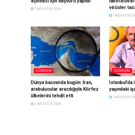
açılması için başvuru yapıldı
laboratuvar
virüsler tas
7 AĞUSTOS 2026
7 AĞUSTOS 2
GÜNDEM
GÜNDEM
Dünya basınında bugün: İran,
İstanbul’da i
arabulucular aracılığıyla Körfez
yaşındaki işç
ülkelerini tehdit etti
7 AĞUSTOS 2
7 AĞUSTOS 2026