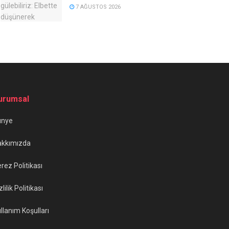
7 AĞUSTOS 2026
urumsal
ünye
akkımızda
rez Politikası
zlilik Politikası
llanım Koşulları