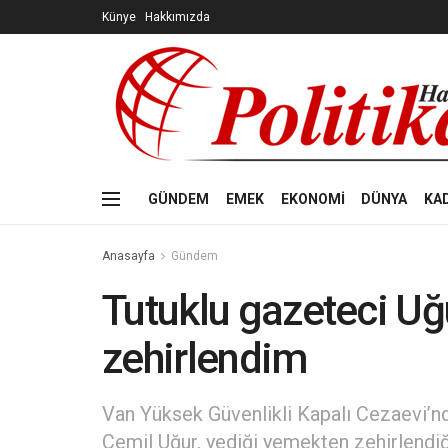
Künye
Hakkımızda
GÜNDEM
EMEK
EKONOMİ
DÜNYA
KA
Anasayfa
Gündem
Tutuklu gazeteci U
zehirlendim
Van Yüksek Güvenlikli Kapalı Cezaevi’
Cemil Uğur, yediği yemekten zehirlendiği