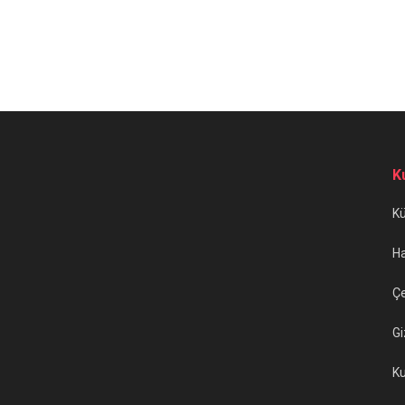
K
K
H
Çe
Gi
Ku