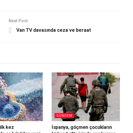
Next Post
Van TV davasında ceza ve beraat
GÜNDEM
ilk kez
İspanya, göçmen çocukların