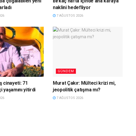
da çoğalabilen yeni
birkaç hafta içinde ana karaya
arladı
naklini hedefliyor
026
7 AĞUSTOS 2026
GÜNDEM
ş cinayeti: 71
Murat Çakır: Mülteci krizi mi,
i yaşamını yitirdi
jeopolitik çatışma mı?
026
7 AĞUSTOS 2026