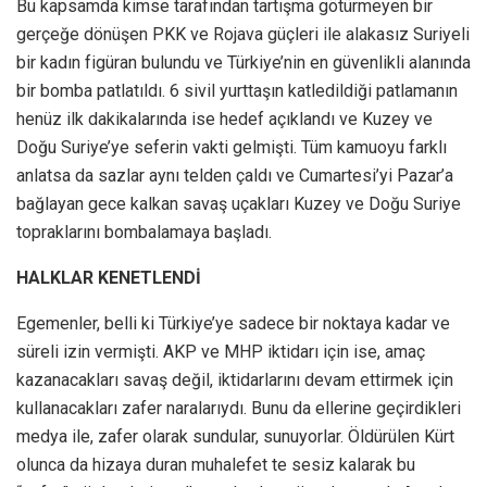
Bu kapsamda kimse tarafından tartışma götürmeyen bir
gerçeğe dönüşen PKK ve Rojava güçleri ile alakasız Suriyeli
bir kadın figüran bulundu ve Türkiye’nin en güvenlikli alanında
bir bomba patlatıldı. 6 sivil yurttaşın katledildiği patlamanın
henüz ilk dakikalarında ise hedef açıklandı ve Kuzey ve
Doğu Suriye’ye seferin vakti gelmişti. Tüm kamuoyu farklı
anlatsa da sazlar aynı telden çaldı ve Cumartesi’yi Pazar’a
bağlayan gece kalkan savaş uçakları Kuzey ve Doğu Suriye
topraklarını bombalamaya başladı.
HALKLAR KENETLENDİ
Egemenler, belli ki Türkiye’ye sadece bir noktaya kadar ve
süreli izin vermişti. AKP ve MHP iktidarı için ise, amaç
kazanacakları savaş değil, iktidarlarını devam ettirmek için
kullanacakları zafer naralarıydı. Bunu da ellerine geçirdikleri
medya ile, zafer olarak sundular, sunuyorlar. Öldürülen Kürt
olunca da hizaya duran muhalefet te sesiz kalarak bu