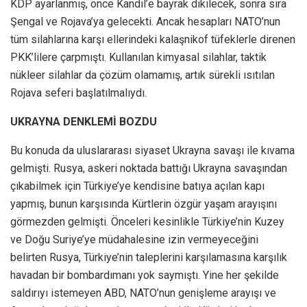
KDP ayarlanmış, önce Kandil’e bayrak dikilecek, sonra sıra
Şengal ve Rojava’ya gelecekti. Ancak hesapları NATO’nun
tüm silahlarına karşı ellerindeki kalaşnikof tüfeklerle direnen
PKK’lilere çarpmıştı. Kullanılan kimyasal silahlar, taktik
nükleer silahlar da çözüm olamamış, artık sürekli ısıtılan
Rojava seferi başlatılmalıydı.
UKRAYNA DENKLEMİ BOZDU
Bu konuda da uluslararası siyaset Ukrayna savaşı ile kıvama
gelmişti. Rusya, askeri noktada battığı Ukrayna savaşından
çıkabilmek için Türkiye’ye kendisine batıya açılan kapı
yapmış, bunun karşısında Kürtlerin özgür yaşam arayışını
görmezden gelmişti. Önceleri kesinlikle Türkiye’nin Kuzey
ve Doğu Suriye’ye müdahalesine izin vermeyeceğini
belirten Rusya, Türkiye’nin taleplerini karşılamasına karşılık
havadan bir bombardımanı yok saymıştı. Yine her şekilde
saldırıyı istemeyen ABD, NATO’nun genişleme arayışı ve