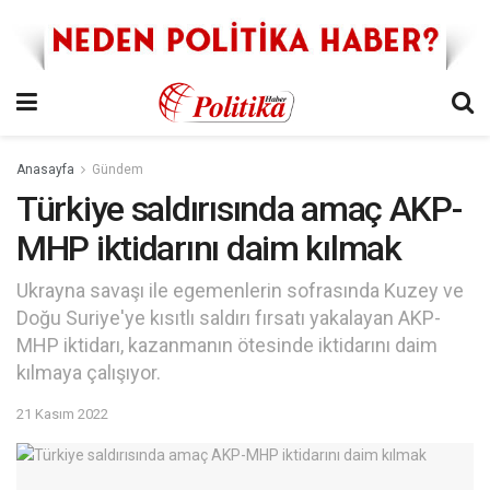
Anasayfa
Gündem
Türkiye saldırısında amaç AKP-
MHP iktidarını daim kılmak
Ukrayna savaşı ile egemenlerin sofrasında Kuzey ve
Doğu Suriye'ye kısıtlı saldırı fırsatı yakalayan AKP-
MHP iktidarı, kazanmanın ötesinde iktidarını daim
kılmaya çalışıyor.
21 Kasım 2022