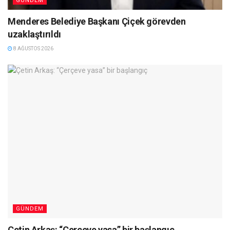
GÜNDEM
Menderes Belediye Başkanı Çiçek görevden
uzaklaştırıldı
8 AĞUSTOS 2026
GÜNDEM
Çetin Arkaş: “Çerçeve yasa” bir başlangıç