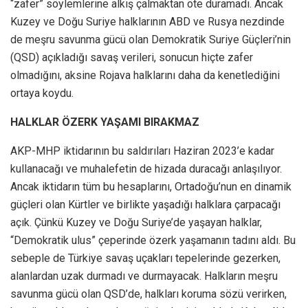
“zafer” söylemlerine alkış çalmaktan öte duramadı. Ancak
Kuzey ve Doğu Suriye halklarının ABD ve Rusya nezdinde
de meşru savunma gücü olan Demokratik Suriye Güçleri’nin
(QSD) açıkladığı savaş verileri, sonucun hiçte zafer
olmadığını, aksine Rojava halklarını daha da kenetlediğini
ortaya koydu.
HALKLAR ÖZERK YAŞAMI BIRAKMAZ
AKP-MHP iktidarının bu saldırıları Haziran 2023’e kadar
kullanacağı ve muhalefetin de hizada duracağı anlaşılıyor.
Ancak iktidarın tüm bu hesaplarını, Ortadoğu’nun en dinamik
güçleri olan Kürtler ve birlikte yaşadığı halklara çarpacağı
açık. Çünkü Kuzey ve Doğu Suriye’de yaşayan halklar,
“Demokratik ulus” çeperinde özerk yaşamanın tadını aldı. Bu
sebeple de Türkiye savaş uçakları tepelerinde gezerken,
alanlardan uzak durmadı ve durmayacak. Halkların meşru
savunma gücü olan QSD’de, halkları koruma sözü verirken,