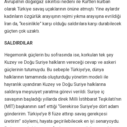
Avrupa’nın doğalgaz sıkıntısı nedeni ile Kürtleri kurban
olarak Türkiye savaş uçaklarının önüne atmıştı. Yine aylardır
kadınların özgürlük arayışının rejimi yıkma arayışına evrildiği
İran da, “kesinlikle” karşı olduğu saldırılara karşı durabilecek
güçten çok uzaktı.
SALDIRDILAR
Hegemonik güçlerin bu sofrasında ise, korkulan tek şey
Kuzey ve Doğu Suriye halkların vereceği cevap ve askeri
güçlerinin tutumuydu. Bu sebeple Türkiye’ye, dünya
halklarının tamamında oluşturduğu yönetim modeli ile
hayranlık uyandıran Kuzey ve Doğu Suriye halklarına
saldırıya meşruiyet yaratma görevi verildi. Suriye iç
savaşının başladığı yıllarda direk Milli İstihbarat Teşkilatı’nın
(MİT) başkanının sarf ettiği “Gerekirse Suriye’ye dört adam
gönderirim. Türkiye’ye 8 füze attırıp savaş gerekçesi
üretirim” söylemi, hayata geçirilebilecek en iyi senaryoydu.