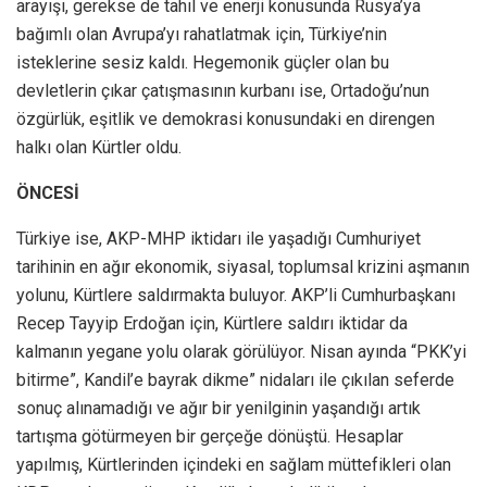
arayışı, gerekse de tahıl ve enerji konusunda Rusya’ya
bağımlı olan Avrupa’yı rahatlatmak için, Türkiye’nin
isteklerine sesiz kaldı. Hegemonik güçler olan bu
devletlerin çıkar çatışmasının kurbanı ise, Ortadoğu’nun
özgürlük, eşitlik ve demokrasi konusundaki en direngen
halkı olan Kürtler oldu.
ÖNCESİ
Türkiye ise, AKP-MHP iktidarı ile yaşadığı Cumhuriyet
tarihinin en ağır ekonomik, siyasal, toplumsal krizini aşmanın
yolunu, Kürtlere saldırmakta buluyor. AKP’li Cumhurbaşkanı
Recep Tayyip Erdoğan için, Kürtlere saldırı iktidar da
kalmanın yegane yolu olarak görülüyor. Nisan ayında “PKK’yi
bitirme”, Kandil’e bayrak dikme” nidaları ile çıkılan seferde
sonuç alınamadığı ve ağır bir yenilginin yaşandığı artık
tartışma götürmeyen bir gerçeğe dönüştü. Hesaplar
yapılmış, Kürtlerinden içindeki en sağlam müttefikleri olan