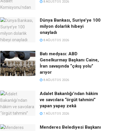
8 AĞUSTOS 2026
Dünya Bankası, Suriye’ye 100
milyon dolarlık hibeyi
onayladı
8 AĞUSTOS 2026
Batı medyası: ABD
Genelkurmay Başkanı Caine,
İran savaşında “çıkış yolu”
arıyor
8 AĞUSTOS 2026
Adalet Bakanlığı’ndan hâkim
ve savcılara “örgüt tahmini”
yapan yapay zekâ
7 AĞUSTOS 2026
Menderes Belediyesi Başkanı