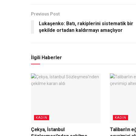
Previous Post
Lukaşenko: Batı, rakiplerini sistematik bir
şekilde ortadan kaldırmayı amaçlıyor
İlgili Haberler
KADIN
KADIN
Çekya, İstanbul
Taliban’ın e