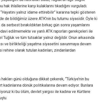
 hak ihlallerine karşı kulaklarını tıkadığını vurguladı.
“Hayatını yalnız idame ettirebilir” kararına tepki gösteren
de de bildiğimiz üzere ATK’nin bu tutumu siyasidir. Öyle ki
a da serbest bırakıldıktan birkaç gün sonra yaşamlarını
tedavi edilmemekte ve yanlı ATK raporları gerekçeleri ile
 Tuğluk ve tüm tutsaklar yalnız değildir. Onun arkasında
ması ve birlikteliği yaşatma siyasetini savunmaya devam
i rehine olarak tutulan kadınları, zindanlardan
akları günü olduğuna dikkat çekerek, “Türkiye’nin bu
rt kadınlarına dönük politikalarına devam ediyor. Bunlara
iyoruz ki bu ölüm, devlet yargısı ile kadına ve Kürtlere
uştu.