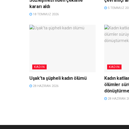
Sözleşmesi’nden çekilme
çevrimiçi al
kararı aldı
5 TEMMUZ 20
18 TEMMUZ 2026
KADIN
KADIN
Uşak’ta şüpheli kadın ölümü
Kadın katlia
ölümler sür
28 HAZIRAN 2026
dönüştürme
28 HAZIRAN 2