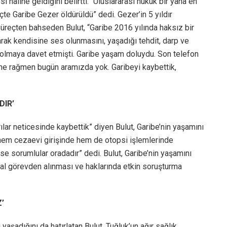
i haline geldiğini belirtti. “Uluslararası hukuk bir yana en
reçte Garibe Gezer öldürüldü” dedi. Gezer’in 5 yıldır
üreçten bahseden Bulut, “Garibe 2016 yılında haksız bir
olarak kendisine ses olunmasını, yaşadığı tehdit, darp ve
lı olmaya davet etmişti. Garibe yaşam doluydu. Son telefon
ne rağmen bugün aramızda yok. Garibeyi kaybettik,
IR’
ırılar neticesinde kaybettik” diyen Bulut, Garibe’nin yaşamını
 hem cezaevi girişinde hem de otopsi işlemlerinde
se sorumlular oradadır” dedi. Bulut, Garibe’nin yaşamını
hal görevden alınması ve haklarında etkin soruşturma
’
aşadığını da hatırlatan Bulut, Tuğluk’un ağır sağlık