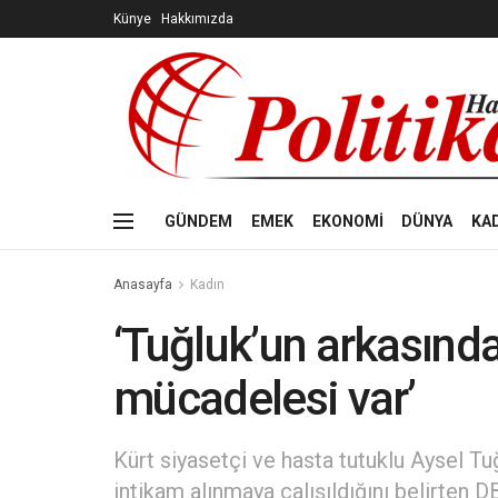
Künye
Hakkımızda
GÜNDEM
EMEK
EKONOMİ
DÜNYA
KA
Anasayfa
Kadın
‘Tuğluk’un arkasınd
mücadelesi var’
Kürt siyasetçi ve hasta tutuklu Aysel Tu
intikam alınmaya çalışıldığını belirten 