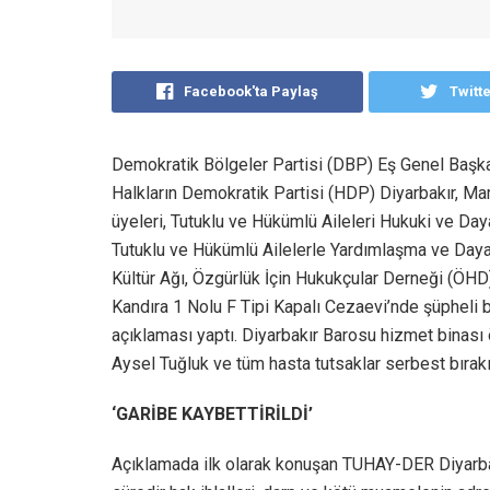
Facebook'ta Paylaş
Twitt
Demokratik Bölgeler Partisi (DBP) Eş Genel Başkan
Halkların Demokratik Partisi (HDP) Diyarbakır, Mardi
üyeleri, Tutuklu ve Hükümlü Aileleri Hukuki ve 
Tutuklu ve Hükümlü Ailelerle Yardımlaşma ve Dayan
Kültür Ağı, Özgürlük İçin Hukukçular Derneği (ÖHD)
Kandıra 1 Nolu F Tipi Kapalı Cezaevi’nde şüpheli 
açıklaması yaptı. Diyarbakır Barosu hizmet binası 
Aysel Tuğluk ve tüm hasta tutsaklar serbest bırakıl
‘GARİBE KAYBETTİRİLDİ’
Açıklamada ilk olarak konuşan TUHAY-DER Diyarbak