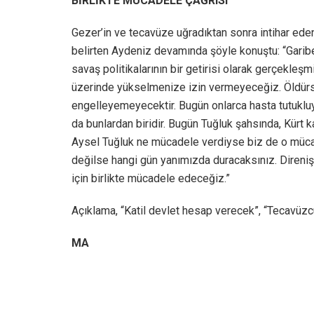
BİRLİKTE MÜCADELE ÇAĞRISI
Gezer’in ve tecavüze uğradıktan sonra intihar eden 
belirten Aydeniz devamında şöyle konuştu: “Garibe G
savaş politikalarının bir getirisi olarak gerçekleşmi
üzerinde yükselmenize izin vermeyeceğiz. Öldürsen
engelleyemeyecektir. Bugün onlarca hasta tutukluyu 
da bunlardan biridir. Bugün Tuğluk şahsında, Kürt k
Aysel Tuğluk ne mücadele verdiyse biz de o müca
değilse hangi gün yanımızda duracaksınız. Direniş 
için birlikte mücadele edeceğiz.”
Açıklama, “Katil devlet hesap verecek”, “Tecavüzcü
MA