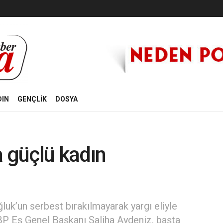
DIN
GENÇLİK
DOSYA
a güçlü kadın
ğluk’un serbest bırakılmayarak yargı eliyle
DBP Eş Genel Başkanı Saliha Aydeniz, başta