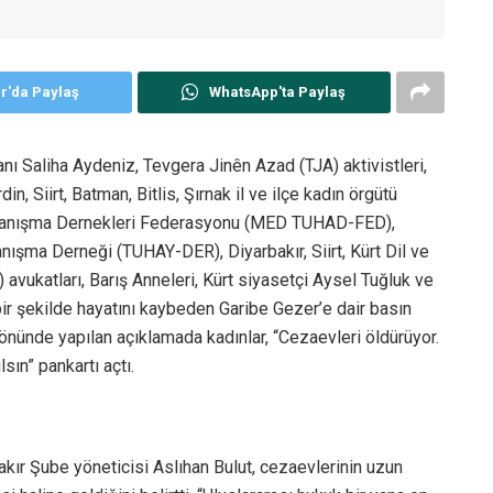
er'da Paylaş
WhatsApp'ta Paylaş
ı Saliha Aydeniz, Tevgera Jinên Azad (TJA) aktivistleri,
n, Siirt, Batman, Bitlis, Şırnak il ve ilçe kadın örgütü
Dayanışma Dernekleri Federasyonu (MED TUHAD-FED),
ışma Derneği (TUHAY-DER), Diyarbakır, Siirt, Kürt Dil ve
 avukatları, Barış Anneleri, Kürt siyasetçi Aysel Tuğluk ve
bir şekilde hayatını kaybeden Garibe Gezer’e dair basın
önünde yapılan açıklamada kadınlar, “Cezaevleri öldürüyor.
sın” pankartı açtı.
ır Şube yöneticisi Aslıhan Bulut, cezaevlerinin uzun