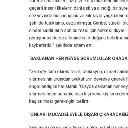
süredir hak ihlalleri, darp ve kötü muamelenin adres
geçerli insani ilkelerin dahi askıya alındığı bir sü
cezaevinde bulunduğunu ve ailesiyle yaşadıkları s
şekilde tutuklanıp, ceza almıştır. Garibe, sürekli 
cinsel saldırıların son bulması için herkesi duyar
görüşmesinde de ailesine iyi olduğunu belirtmesi
kaybettirildi” şeklinde sitem etti.
‘SAKLANAN HER NEYSE SORUMLULAR ORADAD
“Garibe’yi tam olarak tecrit, izolasyon, cinsel sald
yitirmesinin ardından avukatların devreye girerek
engellendiğini harlatarak “Olayda saklanan her ney
yitirmesinden sorumlu olan kişi veya kişilerin der
başlatılması gerektiğini belirtti.
‘ONLARI MÜCADELEYELE DIŞARI ÇIKARACAĞIZ
Yine aynı cezaevinde Aysel Tuğluk’un hafıza kaybı y