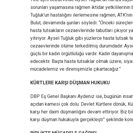
sorunları yaşamasına rağmen iktidar yetkililerinin bu
Tuğluk’un hastalığını ilerlemesine rağmen, ATK’nin 
Bulut, devamında şunları söyledi: “Önceki süreçler
hasta tutsakların cezaevlerinde tabutları çıkıyor y
yitiriyor. Aysel Tuğluk gibi yüzlerce hasta tutsak 
cezaevlerinde ölüme terkedilmiş durumdadır. Aysel
güçlü bir kadın örgütlülüğü vardır. Kadın dayanış
edecektir. Başta hasta tutsaklar olmak üzere, siyas
mücadelemiz ve direnişimizle çıkartacağız.”
KÜRTLERE KARŞI DÜŞMAN HUKUKU
DBP Eş Genel Başkanı Aydeniz ise, bugünün insan h
açıdan karnesi çok dolu. Devlet Kürtlere dönük, Kü
karşı her daim düşmanlığını devam ettiriyor. Biz bil
karşı düşman hukukuyla gerçekleşti” şeklinde kon