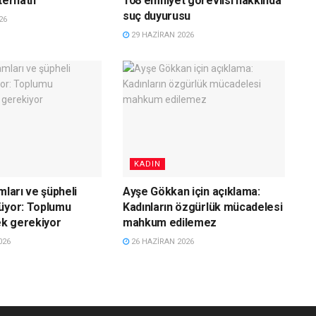
ternatif
108 emniyet görevlisi hakkında
suç duyurusu
26
29 HAZIRAN 2026
KADIN
mları ve şüpheli
Ayşe Gökkan için açıklama:
üyor: Toplumu
Kadınların özgürlük mücadelesi
k gerekiyor
mahkum edilemez
026
26 HAZIRAN 2026