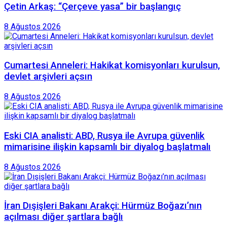
Çetin Arkaş: “Çerçeve yasa” bir başlangıç
8 Ağustos 2026
Cumartesi Anneleri: Hakikat komisyonları kurulsun,
devlet arşivleri açsın
8 Ağustos 2026
Eski CIA analisti: ABD, Rusya ile Avrupa güvenlik
mimarisine ilişkin kapsamlı bir diyalog başlatmalı
8 Ağustos 2026
İran Dışişleri Bakanı Arakçi: Hürmüz Boğazı’nın
açılması diğer şartlara bağlı