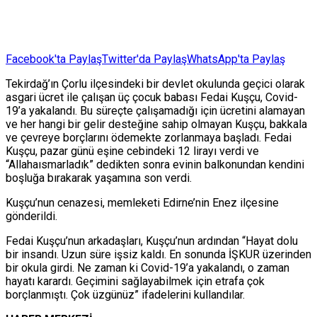
Facebook'ta Paylaş
Twitter'da Paylaş
WhatsApp'ta Paylaş
Tekirdağ’ın Çorlu ilçesindeki bir devlet okulunda geçici olarak
asgari ücret ile çalışan üç çocuk babası Fedai Kuşçu, Covid-
19’a yakalandı. Bu süreçte çalışamadığı için ücretini alamayan
ve her hangi bir gelir desteğine sahip olmayan Kuşçu, bakkala
ve çevreye borçlarını ödemekte zorlanmaya başladı. Fedai
Kuşçu, pazar günü eşine cebindeki 12 lirayı verdi ve
“Allahaısmarladık” dedikten sonra evinin balkonundan kendini
boşluğa bırakarak yaşamına son verdi.
Kuşçu’nun cenazesi, memleketi Edirne’nin Enez ilçesine
gönderildi.
Fedai Kuşçu’nun arkadaşları, Kuşçu’nun ardından “Hayat dolu
bir insandı. Uzun süre işsiz kaldı. En sonunda İŞKUR üzerinden
bir okula girdi. Ne zaman ki Covid-19’a yakalandı, o zaman
hayatı karardı. Geçimini sağlayabilmek için etrafa çok
borçlanmıştı. Çok üzgünüz” ifadelerini kullandılar.