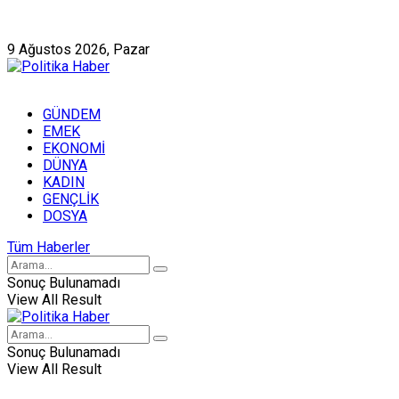
Künye
Hakkımızda
9 Ağustos 2026, Pazar
GÜNDEM
EMEK
EKONOMİ
DÜNYA
KADIN
GENÇLİK
DOSYA
Tüm Haberler
Sonuç Bulunamadı
View All Result
Sonuç Bulunamadı
View All Result