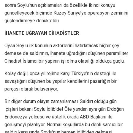
sonra Soylu’nun açıklamaları da özellikle ikinci konuyu
güncelleyecek biçimde Kuzey Suriye’ye operasyon zeminini
güçlendirmeye dönük oldu.
İHANETE UĞRAYAN CİHADİSTLER
Oysa Soylu ilk konunun aktörlerini hatırlatacak hiçbir şey
demese de saldırının, ihanete uğradığını düşünen paramiliter
Cihadist İslamcı bir yapının işi olma olasılığı oldukça güçlü.
Kolay değil; onca yıl rejime karşı Türkiye’nin desteği ile
savaştığını düşünen bu yapılar kendilerini pazarlığın bir
parçası olarak buluveriyor.
Bir diğer durum olayın zamanlaması. Saldırı olduğu gün
İçişleri bakanı Soylu İdlib’de! Öte yandan aynı gün Erdoğan
Endonezya yolcusu ve üstelik orada ABD Başkanı ile
görüşmeyi planlıyor. Normal koşullarda bu denli sarsıcı bir
saldırı karşısında Soylu’nun hemen İdlib’den gelmesi,