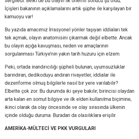
sergiledi. Belki de bu olayın ilk önemli sonucu şu oldu;
İçişleri bakanının açıklamalarını artık şüphe ile karşılayan bir
kamuoyu var!
Bu yazıda amacımız İrrasyonel yönler taşıyan iddiaları tek
tek açmak, olayın anatomisini çıkarmak değil elbette. Ancak
bu olayın açığa kavuşması, neden ve amaçlarının
sorgulanması Türkiye’nin yakın tarih huzuru için elzem.
Peki, ortada inandırıcılığı şüpheli bulunan, uyumsuzluklar
barındıran, dedikoduyu andıran rivayetler, iddialar ile
dezenforme olmuş bilgilerle nasıl bir yere varılabilir?
Elbette çok zor. Bu durumda iki şeye bakılır; birincisi olaydan
arta kalan en somut bilgiye ve ilk elden kullanılma biçimine,
ikinci olarak da olay öncesinde ve olay sırasında ülkenin
içinde olduğu duruma. Buradan da olasılıklara erişilir.
AMERİKA-MÜLTECİ VE PKK VURGULARI