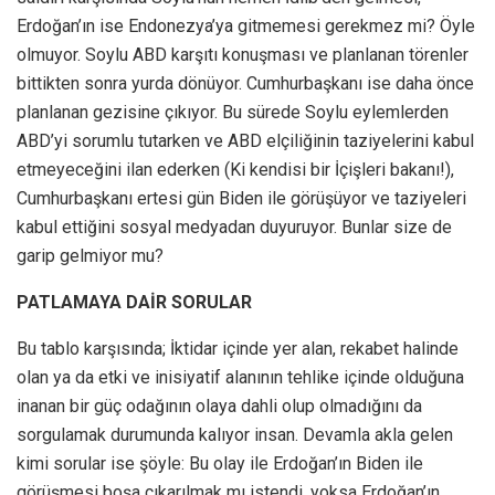
Erdoğan’ın ise Endonezya’ya gitmemesi gerekmez mi? Öyle
olmuyor. Soylu ABD karşıtı konuşması ve planlanan törenler
bittikten sonra yurda dönüyor. Cumhurbaşkanı ise daha önce
planlanan gezisine çıkıyor. Bu sürede Soylu eylemlerden
ABD’yi sorumlu tutarken ve ABD elçiliğinin taziyelerini kabul
etmeyeceğini ilan ederken (Ki kendisi bir İçişleri bakanı!),
Cumhurbaşkanı ertesi gün Biden ile görüşüyor ve taziyeleri
kabul ettiğini sosyal medyadan duyuruyor. Bunlar size de
garip gelmiyor mu?
PATLAMAYA DAİR SORULAR
Bu tablo karşısında; İktidar içinde yer alan, rekabet halinde
olan ya da etki ve inisiyatif alanının tehlike içinde olduğuna
inanan bir güç odağının olaya dahli olup olmadığını da
sorgulamak durumunda kalıyor insan. Devamla akla gelen
kimi sorular ise şöyle: Bu olay ile Erdoğan’ın Biden ile
görüşmesi boşa çıkarılmak mı istendi, yoksa Erdoğan’ın