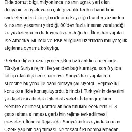
Elde somut bilgi; milyonlarca insanın uğrak yeri olan,
dünyanın en işlek ve en çok güvenlik tedbiri barındıran
caddelerinden birine; biri/lerinin koyduğu bomba yüzünden
6 insanın yaşamını yitirdiği, 80’den fazla insanın yaralandığı
ve yüzlercesinin de travmatize olduğudur. İlk elden yapılan
ise Amerika, Mülteci ve PKK vurguları üzerinden milliyetçilik
algılarına oynama kolaylığı.
Gelelim diğer esaslı yönlere;Bombalı saldırı öncesinde
Türkiye Suriye rejimi ile yeniden bağ kurmaya, son 8 yılda
tahrip olan ilişkileri onarmaya, Suriye’deki yapılanma
sürecine bu yönü ile dâhil olmaya çalışıyordu. Rejimle iki
konu özellikle konuşuluyordu; birincisi, Türkiye’nin denetimi
ya da etkisi altındaki cihadist/selefi, İslami grupların
elemine edilmesi, kontrol altında tutulabileceklerin HTŞ
çatısı altına alınması, gerisinin rejime terkedilmesi
meselesi. İkincisi Rojava’da, Suriye’nin kuzeyinde kurulan
Özerk yapının dağıtılması. Ne tesadüf ki bombalamadan