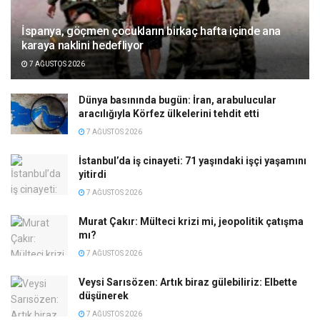
İspanya, göçmen çocukların birkaç hafta içinde ana
karaya naklini hedefliyor
7 AĞUSTOS 2026
Dünya basınında bugün: İran, arabulucular
aracılığıyla Körfez ülkelerini tehdit etti
7 AĞUSTOS 2026
İstanbul’da iş cinayeti: 71 yaşındaki işçi yaşamını
yitirdi
7 AĞUSTOS 2026
Murat Çakır: Mülteci krizi mi, jeopolitik çatışma
mı?
7 AĞUSTOS 2026
Veysi Sarısözen: Artık biraz gülebiliriz: Elbette
düşünerek
7 AĞUSTOS 2026