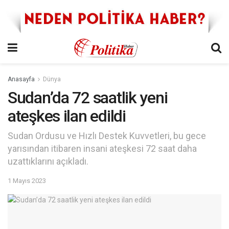
Anasayfa
Dünya
Sudan’da 72 saatlik yeni
ateşkes ilan edildi
Sudan Ordusu ve Hızlı Destek Kuvvetleri, bu gece
yarısından itibaren insani ateşkesi 72 saat daha
uzattıklarını açıkladı.
1 Mayıs 2023