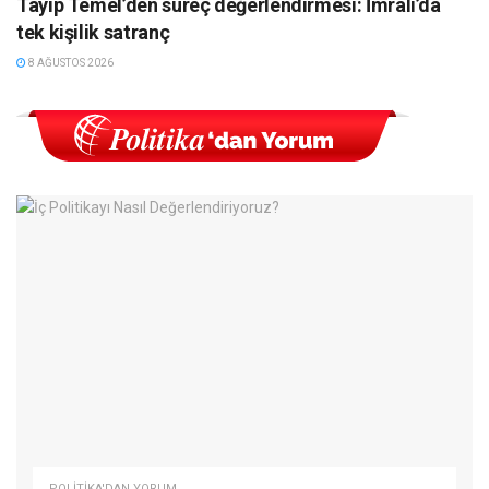
Tayip Temel’den süreç değerlendirmesi: İmralı’da
tek kişilik satranç
8 AĞUSTOS 2026
POLITIKA'DAN YORUM