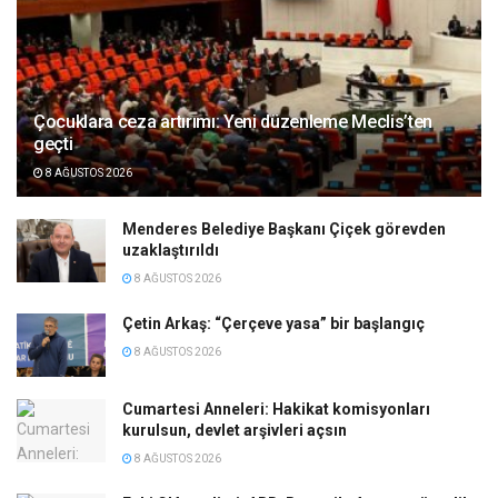
Çocuklara ceza artırımı: Yeni düzenleme Meclis’ten
geçti
8 AĞUSTOS 2026
Menderes Belediye Başkanı Çiçek görevden
uzaklaştırıldı
8 AĞUSTOS 2026
Çetin Arkaş: “Çerçeve yasa” bir başlangıç
8 AĞUSTOS 2026
Cumartesi Anneleri: Hakikat komisyonları
kurulsun, devlet arşivleri açsın
8 AĞUSTOS 2026