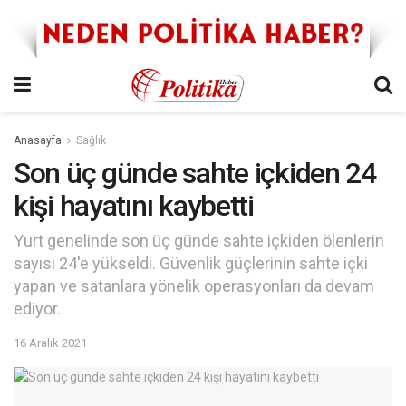
Anasayfa
Sağlık
Son üç günde sahte içkiden 24
kişi hayatını kaybetti
Yurt genelinde son üç günde sahte içkiden ölenlerin
sayısı 24'e yükseldi. Güvenlik güçlerinin sahte içki
yapan ve satanlara yönelik operasyonları da devam
ediyor.
16 Aralık 2021