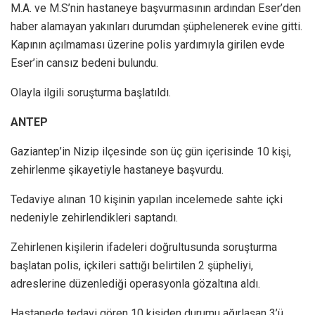
M.A. ve M.S’nin hastaneye başvurmasının ardından Eser’den
haber alamayan yakınları durumdan şüphelenerek evine gitti.
Kapının açılmaması üzerine polis yardımıyla girilen evde
Eser’in cansız bedeni bulundu.
Olayla ilgili soruşturma başlatıldı.
ANTEP
Gaziantep’in Nizip ilçesinde son üç gün içerisinde 10 kişi,
zehirlenme şikayetiyle hastaneye başvurdu.
Tedaviye alınan 10 kişinin yapılan incelemede sahte içki
nedeniyle zehirlendikleri saptandı.
Zehirlenen kişilerin ifadeleri doğrultusunda soruşturma
başlatan polis, içkileri sattığı belirtilen 2 şüpheliyi,
adreslerine düzenlediği operasyonla gözaltına aldı.
Hastanede tedavi gören 10 kişiden durumu ağırlaşan 3’ü