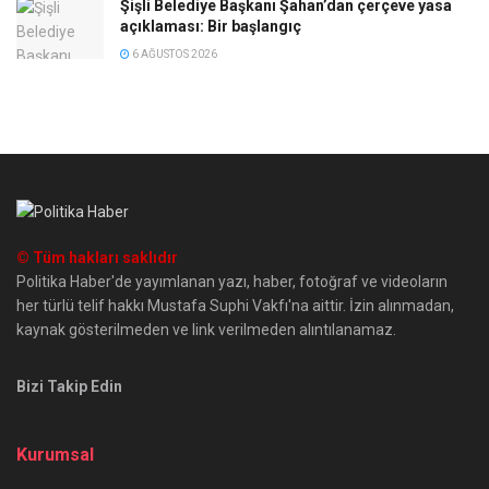
Şişli Belediye Başkanı Şahan’dan çerçeve yasa
açıklaması: Bir başlangıç
6 AĞUSTOS 2026
© Tüm hakları saklıdır
Politika Haber'de yayımlanan yazı, haber, fotoğraf ve videoların
her türlü telif hakkı Mustafa Suphi Vakfı'na aittir. İzin alınmadan,
kaynak gösterilmeden ve link verilmeden alıntılanamaz.
Bizi Takip Edin
Kurumsal