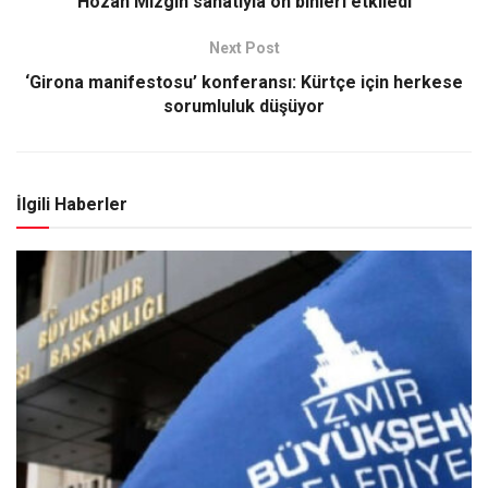
‘Hozan Mizgîn sanatıyla on binleri etkiledi’
Next Post
‘Girona manifestosu’ konferansı: Kürtçe için herkese
sorumluluk düşüyor
İlgili Haberler