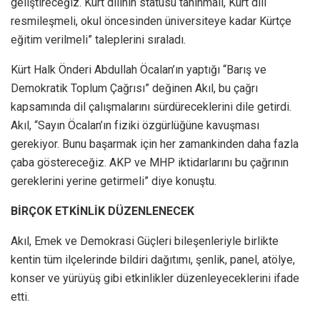
geliştireceğiz. Kürt dilinin statüsü tanınmalı, Kürt dili
resmileşmeli, okul öncesinden üniversiteye kadar Kürtçe
eğitim verilmeli” taleplerini sıraladı.
Kürt Halk Önderi Abdullah Öcalan’ın yaptığı “Barış ve
Demokratik Toplum Çağrısı” değinen Akıl, bu çağrı
kapsamında dil çalışmalarını sürdüreceklerini dile getirdi.
Akıl, “Sayın Öcalan’ın fiziki özgürlüğüne kavuşması
gerekiyor. Bunu başarmak için her zamankinden daha fazla
çaba göstereceğiz. AKP ve MHP iktidarlarını bu çağrının
gereklerini yerine getirmeli” diye konuştu.
BİRÇOK ETKİNLİK DÜZENLENECEK
Akıl, Emek ve Demokrasi Güçleri bileşenleriyle birlikte
kentin tüm ilçelerinde bildiri dağıtımı, şenlik, panel, atölye,
konser ve yürüyüş gibi etkinlikler düzenleyeceklerini ifade
etti.