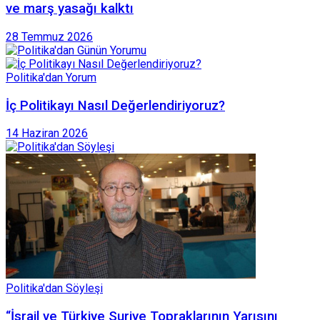
ve marş yasağı kalktı
28 Temmuz 2026
Politika'dan Yorum
İç Politikayı Nasıl Değerlendiriyoruz?
14 Haziran 2026
Politika'dan Söyleşi
“İsrail ve Türkiye Suriye Topraklarının Yarısını