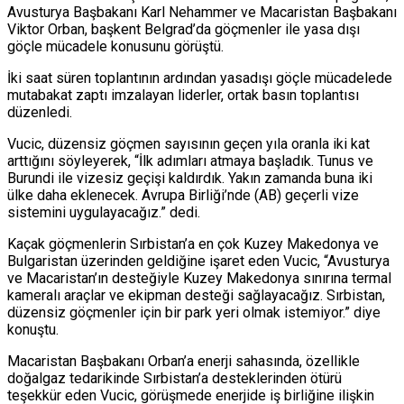
Avusturya Başbakanı Karl Nehammer ve Macaristan Başbakanı
Viktor Orban, başkent Belgrad’da göçmenler ile yasa dışı
göçle mücadele konusunu görüştü.
İki saat süren toplantının ardından yasadışı göçle mücadelede
mutabakat zaptı imzalayan liderler, ortak basın toplantısı
düzenledi.
Vucic, düzensiz göçmen sayısının geçen yıla oranla iki kat
arttığını söyleyerek, “İlk adımları atmaya başladık. Tunus ve
Burundi ile vizesiz geçişi kaldırdık. Yakın zamanda buna iki
ülke daha eklenecek. Avrupa Birliği’nde (AB) geçerli vize
sistemini uygulayacağız.” dedi.
Kaçak göçmenlerin Sırbistan’a en çok Kuzey Makedonya ve
Bulgaristan üzerinden geldiğine işaret eden Vucic, “Avusturya
ve Macaristan’ın desteğiyle Kuzey Makedonya sınırına termal
kameralı araçlar ve ekipman desteği sağlayacağız. Sırbistan,
düzensiz göçmenler için bir park yeri olmak istemiyor.” diye
konuştu.
Macaristan Başbakanı Orban’a enerji sahasında, özellikle
doğalgaz tedarikinde Sırbistan’a desteklerinden ötürü
teşekkür eden Vucic, görüşmede enerjide iş birliğine ilişkin