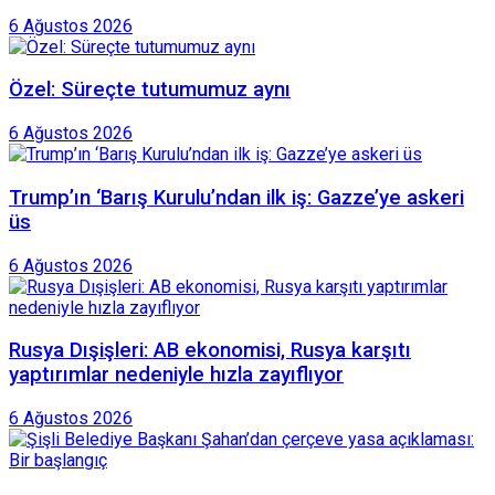
6 Ağustos 2026
Özel: Süreçte tutumumuz aynı
6 Ağustos 2026
Trump’ın ‘Barış Kurulu’ndan ilk iş: Gazze’ye askeri
üs
6 Ağustos 2026
Rusya Dışişleri: AB ekonomisi, Rusya karşıtı
yaptırımlar nedeniyle hızla zayıflıyor
6 Ağustos 2026