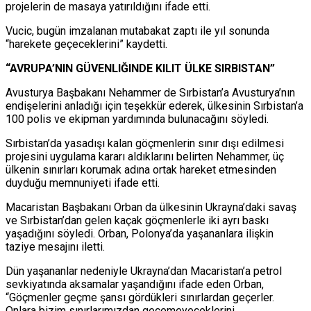
projelerin de masaya yatırıldığını ifade etti.
Vucic, bugün imzalanan mutabakat zaptı ile yıl sonunda
“harekete geçeceklerini” kaydetti.
“AVRUPA’NIN GÜVENLIĞINDE KILIT ÜLKE SIRBISTAN”
Avusturya Başbakanı Nehammer de Sırbistan’a Avusturya’nın
endişelerini anladığı için teşekkür ederek, ülkesinin Sırbistan’a
100 polis ve ekipman yardımında bulunacağını söyledi.
Sırbistan’da yasadışı kalan göçmenlerin sınır dışı edilmesi
projesini uygulama kararı aldıklarını belirten Nehammer, üç
ülkenin sınırları korumak adına ortak hareket etmesinden
duyduğu memnuniyeti ifade etti.
Macaristan Başbakanı Orban da ülkesinin Ukrayna’daki savaş
ve Sırbistan’dan gelen kaçak göçmenlerle iki ayrı baskı
yaşadığını söyledi. Orban, Polonya’da yaşananlara ilişkin
taziye mesajını iletti.
Dün yaşananlar nedeniyle Ukrayna’dan Macaristan’a petrol
sevkiyatında aksamalar yaşandığını ifade eden Orban,
“Göçmenler geçme şansı gördükleri sınırlardan geçerler.
Onlara bizim sınırlarımızdan geçemeyeceklerini