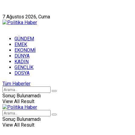
Künye
Hakkımızda
7 Ağustos 2026, Cuma
GÜNDEM
EMEK
EKONOMİ
DÜNYA
KADIN
GENÇLİK
DOSYA
Tüm Haberler
Sonuç Bulunamadı
View All Result
Sonuç Bulunamadı
View All Result