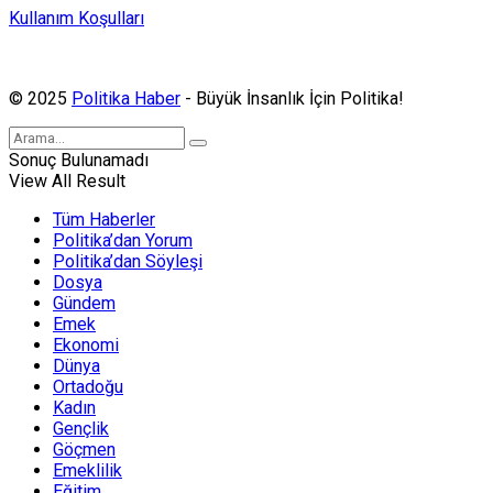
Kullanım Koşulları
Politika Haber, MA ve SPUTNIK abonesidir.
© 2025
Politika Haber
- Büyük İnsanlık İçin Politika!
Sonuç Bulunamadı
View All Result
Tüm Haberler
Politika’dan Yorum
Politika’dan Söyleşi
Dosya
Gündem
Emek
Ekonomi
Dünya
Ortadoğu
Kadın
Gençlik
Göçmen
Emeklilik
Eğitim