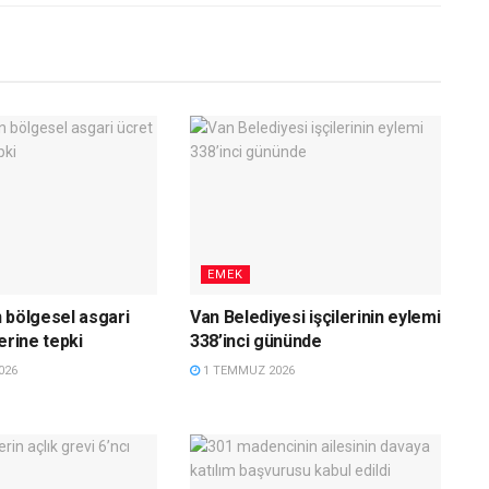
EMEK
 bölgesel asgari
Van Belediyesi işçilerinin eylemi
erine tepki
338’inci gününde
026
1 TEMMUZ 2026