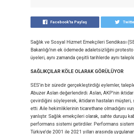
Facebook'ta Paylaş
Twitt
Sağlık ve Sosyal Hizmet Emekçileri Sendikası (SES
Bakanlığı’nın ek ödemede adaletsizliğini protesto 
üyeleri, aynı zamanda çeşitli tarihlerde aynı talep
SAĞLIKÇILAR KÖLE OLARAK GÖRÜLÜYOR
SES’in bir süredir gerçekleştirdiği eylemler, taleple
Abuzer Aslan değerlendirdi. Aslan, AKP’nin iktidarı
çevirdiğini söyleyerek, iktidarın hastaları müşteri, 
etti. Aile hekimliklerinin ticarethane olmadığını v
yanlıştır. Sağlık emekçileri olarak, sahte duruşu 
performans sistemi getirdiler. Performans sistemi 
Türkiye’de 2001 ile 2021 yılları arasında uygula