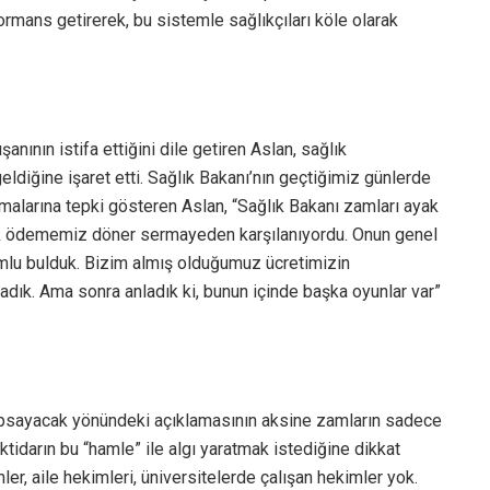
ormans getirerek, bu sistemle sağlıkçıları köle olarak
anının istifa ettiğini dile getiren Aslan, sağlık
geldiğine işaret etti. Sağlık Bakanı’nın geçtiğimiz günlerde
malarına tepki gösteren Aslan, “Sağlık Bakanı zamları ayak
t ek ödememiz döner sermayeden karşılanıyordu. Onun genel
umlu bulduk. Bizim almış olduğumuz ücretimizin
adık. Ama sonra anladık ki, bunun içinde başka oyunlar var”
 kapsayacak yönündeki açıklamasının aksine zamların sadece
İktidarın bu “hamle” ile algı yaratmak istediğine dikkat
er, aile hekimleri, üniversitelerde çalışan hekimler yok.