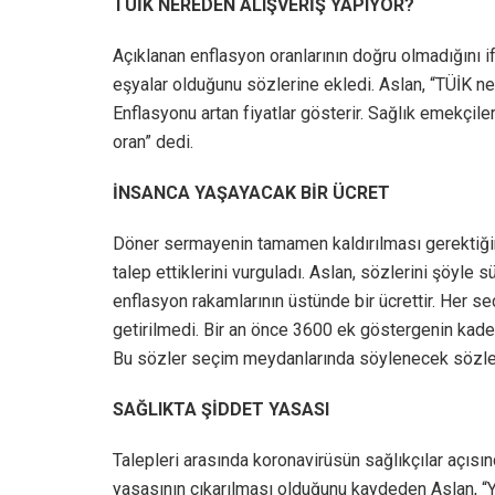
TÜİK NEREDEN ALIŞVERİŞ YAPIYOR?
Açıklanan enflasyon oranlarının doğru olmadığını 
eşyalar olduğunu sözlerine ekledi. Aslan, “TÜİK ne
Enflasyonu artan fiyatlar gösterir. Sağlık emekçile
oran” dedi.
İNSANCA YAŞAYACAK BİR ÜCRET
Döner sermayenin tamamen kaldırılması gerektiğinin
talep ettiklerini vurguladı. Aslan, sözlerini şöyle
enflasyon rakamlarının üstünde bir ücrettir. Her se
getirilmedi. Bir an önce 3600 ek göstergenin kade
Bu sözler seçim meydanlarında söylenecek sözler 
SAĞLIKTA ŞİDDET YASASI
Talepleri arasında koronavirüsün sağlıkçılar açısı
yasasının çıkarılması olduğunu kaydeden Aslan, “Yı