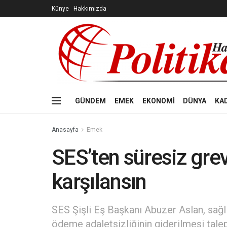
Künye
Hakkımızda
GÜNDEM
EMEK
EKONOMİ
DÜNYA
KA
Anasayfa
Emek
SES’ten süresiz grev
karşılansın
SES Şişli Eş Başkanı Abuzer Aslan, sağlı
ödeme adaletsizliğinin giderilmesi tale