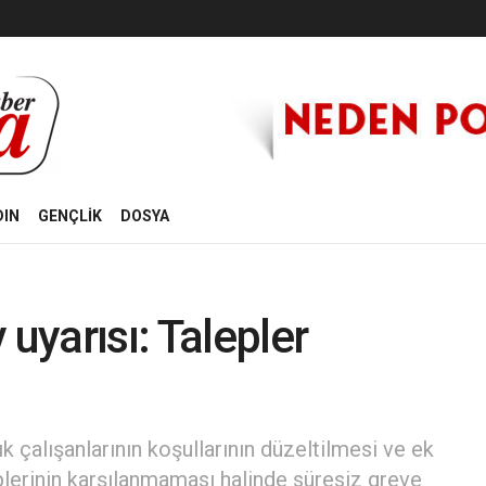
DIN
GENÇLİK
DOSYA
 uyarısı: Talepler
k çalışanlarının koşullarının düzeltilmesi ve ek
plerinin karşılanmaması halinde süresiz greve