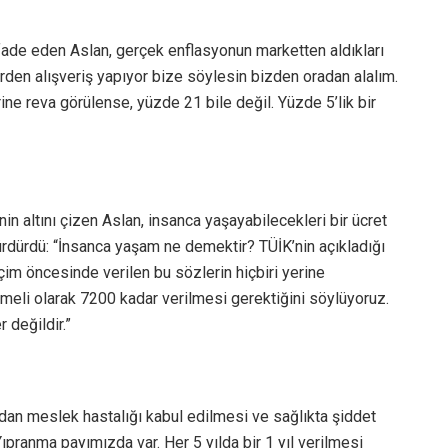
ifade eden Aslan, gerçek enflasyonun marketten aldıkları
rden alışveriş yapıyor bize söylesin bizden oradan alalım.
rine reva görülense, yüzde 21 bile değil. Yüzde 5’lik bir
 altını çizen Aslan, insanca yaşayabilecekleri bir ücret
 sürdürdü: “İnsanca yaşam ne demektir? TÜİK’nin açıkladığı
çim öncesinde verilen bu sözlerin hiçbiri yerine
meli olarak 7200 kadar verilmesi gerektiğini söylüyoruz.
değildir.”
ndan meslek hastalığı kabul edilmesi ve sağlıkta şiddet
pranma payımızda var. Her 5 yılda bir 1 yıl verilmesi