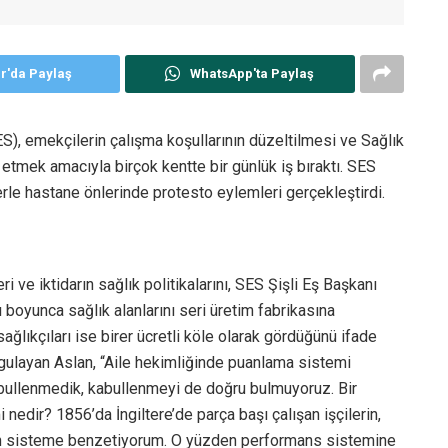
er'da Paylaş
WhatsApp'ta Paylaş
), emekçilerin çalışma koşullarının düzeltilmesi ve Sağlık
etmek amacıyla birçok kentte bir günlük iş bıraktı. SES
lerle hastane önlerinde protesto eylemleri gerçekleştirdi.
ri ve iktidarın sağlık politikalarını, SES Şişli Eş Başkanı
 boyunca sağlık alanlarını seri üretim fabrikasına
sağlıkçıları ise birer ücretli köle olarak gördüğünü ifade
urgulayan Aslan, “Aile hekimliğinde puanlama sistemi
kabullenmedik, kabullenmeyi de doğru bulmuyoruz. Bir
nedir? 1856’da İngiltere’de parça başı çalışan işçilerin,
nan sisteme benzetiyorum. O yüzden performans sistemine