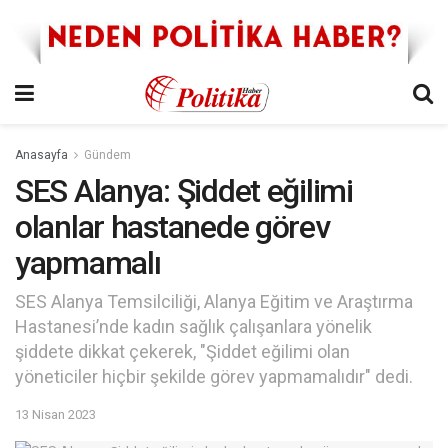
Anasayfa
Gündem
SES Alanya: Şiddet eğilimi
olanlar hastanede görev
yapmamalı
SES Alanya Temsilciliği, Alanya Eğitim ve Araştırma
Hastanesi’nde kadın sağlık çalışanlara yönelik
şiddete dikkat çekerek, "Şiddet eğilimi olan
yöneticiler hiçbir şekilde görev yapmamalıdır" dedi.
13 Nisan 2023