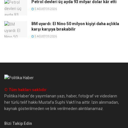
Petrol devleri üç ayda 93 milyar dolar kâr etti
5 AĞUSTOS 2026
BM uyardı: El Nino 50 milyon kişiyi daha açlıkla
karşı karşıya bırakabilir
5 AĞUSTOS 2026
© Tüm hakları saklıdır
Politika Haber'de yayımlanan yazı, haber, fotoğraf ve videoların
her türlü telif hakkı Mustafa Suphi Vakfı'na aittir. İzin alınmadan,
kaynak gösterilmeden ve link verilmeden alıntılanamaz.
Bizi Takip Edin