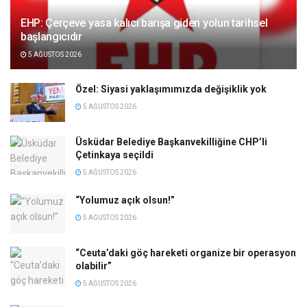
EHP: Çerçeve yasa kalıcı barışa giden yolun tarihsel
başlangıcıdır
5 AĞUSTOS 2026
Özel: Siyasi yaklaşımımızda değişiklik yok
5 AĞUSTOS 2026
Üsküdar Belediye Başkanvekilliğine CHP’li
Çetinkaya seçildi
5 AĞUSTOS 2026
“Yolumuz açık olsun!”
5 AĞUSTOS 2026
“Ceuta’daki göç hareketi organize bir operasyon
olabilir”
5 AĞUSTOS 2026