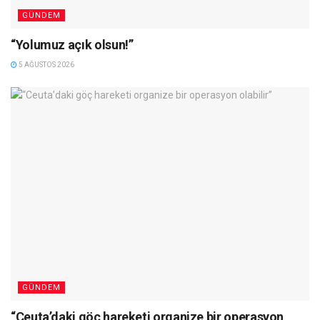
GÜNDEM
“Yolumuz açık olsun!”
5 AĞUSTOS 2026
GÜNDEM
“Ceuta’daki göç hareketi organize bir operasyon