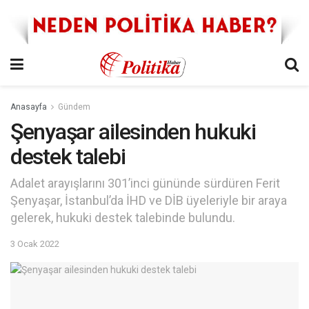
Anasayfa
Gündem
Şenyaşar ailesinden hukuki
destek talebi
Adalet arayışlarını 301’inci gününde sürdüren Ferit
Şenyaşar, İstanbul’da İHD ve DİB üyeleriyle bir araya
gelerek, hukuki destek talebinde bulundu.
3 Ocak 2022