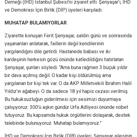
Derneği (İHD) İstanbul Şubesi’ni ziyaret etti. Şenyaşar’ı, İHD
ve Demokrasi İçin Birlik (DİP) üyeleri karşıladı.
MUHATAP BULAMIYORLAR
Ziyarette konuşan Ferit Şenyaşar, saldırı günü ve sonrasında
yaşananları anlatarak, faillerin değil kendilerinin
yargılandığını dile getirdi. Hastanede babası ve iki
kardeşinin herkesin gözü önünde katledildiğini hatırlatan
Şenyaşar, şunları söyledi: “Ama buna rağmen 3 buçuk yıldır
bir dava açılmış değil. O kadar kişi öldürülmüş ama
yargılanan bir kişi tek var. O da AKP Milletvekili İbrahim Halil
Yıldız’ın ağabeyi. O da sadece 18 yıl hapis cezası verilmiş.
Bu hukuksuzluğun giderilmesi için sesimizi duyurmaya
çalışıyoruz. 300’ü aşkın gündür Urfa Adliyesi önünde nöbet
tutuyoruz. Bu kapsamda hukuk örgütlerini dolaşarak, destek
talebinde bulunuyoruz. Muhatap bulamıyoruz.”
İHD ve Demokrasi İçin Birlik (DİB) üyeleri, Şenyaşar ailesinin