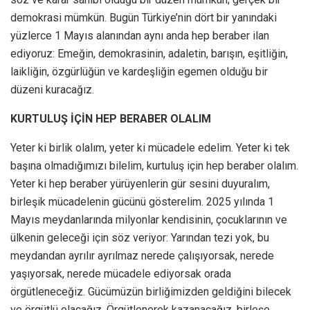
demokrasi mümkün. Bugün Türkiye’nin dört bir yanındaki
yüzlerce 1 Mayıs alanından aynı anda hep beraber ilan
ediyoruz: Emeğin, demokrasinin, adaletin, barışın, eşitliğin,
laikliğin, özgürlüğün ve kardeşliğin egemen olduğu bir
düzeni kuracağız.
KURTULUŞ İÇİN HEP BERABER OLALIM
Yeter ki birlik olalım, yeter ki mücadele edelim. Yeter ki tek
başına olmadığımızı bilelim, kurtuluş için hep beraber olalım.
Yeter ki hep beraber yürüyenlerin gür sesini duyuralım,
birleşik mücadelenin gücünü gösterelim. 2025 yılında 1
Mayıs meydanlarında milyonlar kendisinin, çocuklarının ve
ülkenin geleceği için söz veriyor: Yarından tezi yok, bu
meydandan ayrılır ayrılmaz nerede çalışıyorsak, nerede
yaşıyorsak, nerede mücadele ediyorsak orada
örgütleneceğiz. Gücümüzün birliğimizden geldiğini bilecek
ve örgütlü olacağız. Örgütlenerek kazanacağız, birleşe