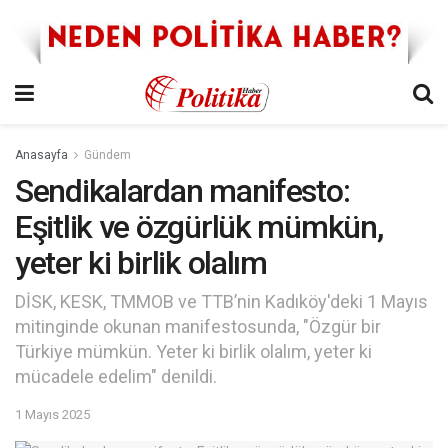
Anasayfa
Gündem
Sendikalardan manifesto:
Eşitlik ve özgürlük mümkün,
yeter ki birlik olalım
DİSK, KESK, TMMOB ve TTB’nin Kadıköy'deki 1 Mayıs
mitinginde okunan manifestosunda, "Özgür bir
Türkiye mümkün. Yeter ki birlik olalım, yeter ki
mücadele edelim" denildi.
1 Mayıs 2025