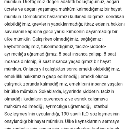
mümkün. Ürettiğimiz değeri adaletli bölüştüğümüz, asgari
ücrete ve asgari yaşamaya mahkûm kalmadığımız bir hayat
mümkün. Demokratik haklarımızı kullanabildiğimiz; sendikalı
olabildiğimiz, grevlerin yasaklanmadığı; itiraz edenin, hakkını
savunanın kapısına gece yarısı kimsenin dayanmadığı bir
ülke mümkün. Çalışırken ölmediğimiz, sağlığımızı
kaybetmediğimiz, tükenmediğimiz, tacize-şiddete-
ayrımcılığa uğramadığımız, 8 saat insanca çalışıp, 8 saat
insanca dinlenip, 8 saat insanca yaşadığımız bir hayat
mümkün. Onlarca yıl çalıştıktan sonra emekli olabildiğimiz,
emeklilik hakkımızın gasp edilmediği, emekli olunca
çalışmak zorunda kalmadığımız, emeklisini insanca yaşatan
bir ülke mümkün. Sokaklarda, işyerinde şiddetin, tacizin
olmadığı; kadınların güvencesiz ve esnek çalışmaya
mahkûm edilmediği, ayrımcılığa uğramadığı, İstanbul
Sözleşmesi’nin uygulandığı, 190 sayılı ILO sözleşmesinin
onaylandığı bir hayat mümkün. Ülke kaynaklarının sermaye
için, rantçılar için, savaş için, siyasi rakipleri tasfiye etmek