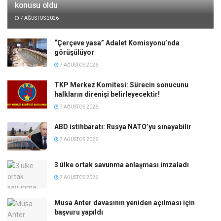
konusu oldu
7 AĞUSTOS 2026
“Çerçeve yasa” Adalet Komisyonu’nda
görüşülüyor
7 AĞUSTOS 2026
TKP Merkez Komitesi: Sürecin sonucunu
halkların direnişi belirleyecektir!
7 AĞUSTOS 2026
ABD istihbaratı: Rusya NATO’yu sınayabilir
7 AĞUSTOS 2026
3 ülke ortak savunma anlaşması imzaladı
7 AĞUSTOS 2026
Musa Anter davasının yeniden açılması için
başvuru yapıldı