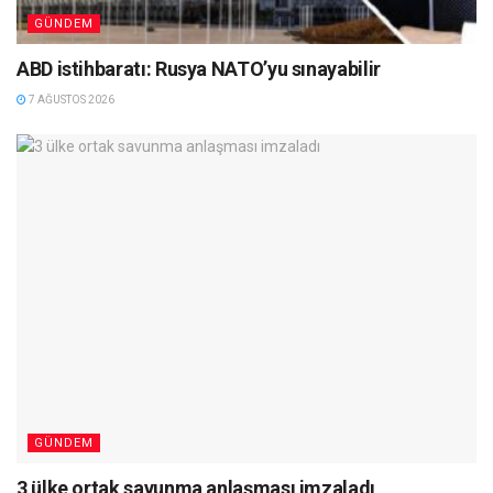
GÜNDEM
ABD istihbaratı: Rusya NATO’yu sınayabilir
7 AĞUSTOS 2026
GÜNDEM
3 ülke ortak savunma anlaşması imzaladı