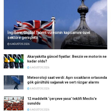
İngiltere, Global Talent vizesinin kapsamını özel
sektöre genişletti
6 AĞUSTOS 2026
Akaryakıtta güncel fiyatlar: Benzin ve motorin ne
kadar oldu?
6 AĞUSTOS 2026
Meteoroloji saat verdi: Aşırı sıcakların ortasında
gök gürültülü sağanak ve sert rüzgar alarmı
6 AĞUSTOS 2026
12 maddelik ‘çerçeve yasa’ teklifi Meclis’e
sunuldu
6 AĞUSTOS 2026