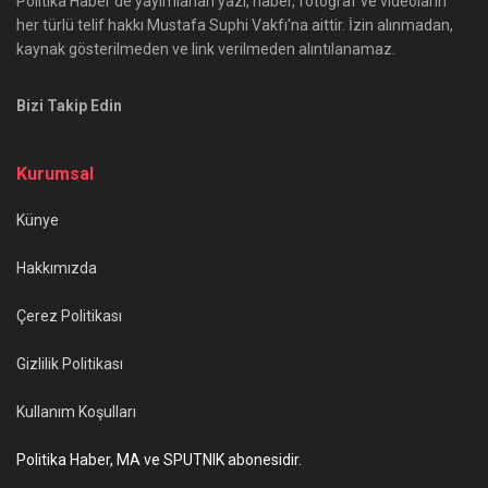
Politika Haber'de yayımlanan yazı, haber, fotoğraf ve videoların
her türlü telif hakkı Mustafa Suphi Vakfı'na aittir. İzin alınmadan,
kaynak gösterilmeden ve link verilmeden alıntılanamaz.
Bizi Takip Edin
Kurumsal
Künye
Hakkımızda
Çerez Politikası
Gizlilik Politikası
Kullanım Koşulları
Politika Haber, MA ve SPUTNIK abonesidir.