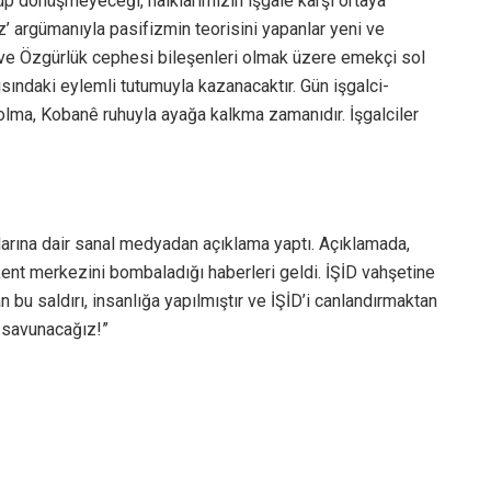
şüp dönüşmeyeceği, halklarımızın işgale karşı ortaya
ız’ argümanıyla pasifizmin teorisini yapanlar yeni ve
ek ve Özgürlük cephesi bileşenleri olmak üzere emekçi sol
şısındaki eylemli tutumuyla kazanacaktır. Gün işgalci-
 olma, Kobanê ruhuyla ayağa kalkma zamanıdır. İşgalciler
larına dair sanal medyadan açıklama yaptı. Açıklamada,
ent merkezini bombaladığı haberleri geldi. İŞİD vahşetine
bu saldırı, insanlığa yapılmıştır ve İŞİD’i canlandırmaktan
 savunacağız!”