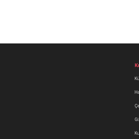
K
K
H
Çe
Gi
Ku