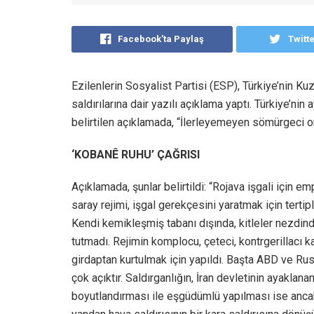
Facebook'ta Paylaş
Twitt
Ezilenlerin Sosyalist Partisi (ESP), Türkiye’nin 
saldırılarına dair yazılı açıklama yaptı. Türkiye’nin
belirtilen açıklamada, “İlerleyemeyen sömürgeci or
‘KOBANÊ RUHU’ ÇAĞRISI
Açıklamada, şunlar belirtildi: “Rojava işgali için e
saray rejimi, işgal gerekçesini yaratmak için terti
Kendi kemikleşmiş tabanı dışında, kitleler nezdin
tutmadı. Rejimin komplocu, çeteci, kontrgerillacı kar
girdaptan kurtulmak için yapıldı. Başta ABD ve Ru
çok açıktır. Saldırganlığın, İran devletinin ayakla
boyutlandırması ile eşgüdümlü yapılması ise ancak 