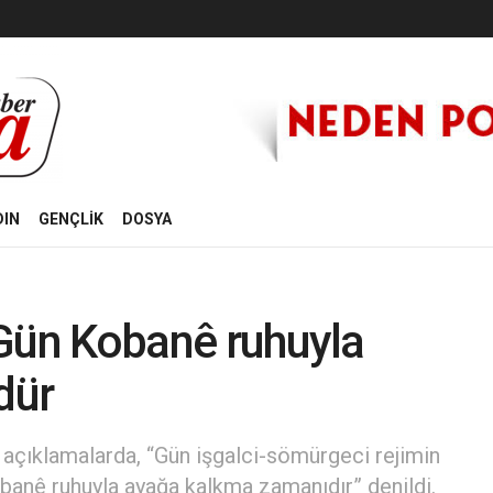
DIN
GENÇLİK
DOSYA
: Gün Kobanê ruhuyla
dür
an açıklamalarda, “Gün işgalci-sömürgeci rejimin
obanê ruhuyla ayağa kalkma zamanıdır” denildi.