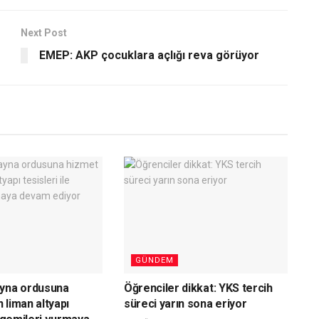
Next Post
EMEP: AKP çocuklara açlığı reva görüyor
GÜNDEM
ayna ordusuna
Öğrenciler dikkat: YKS tercih
 liman altyapı
süreci yarın sona eriyor