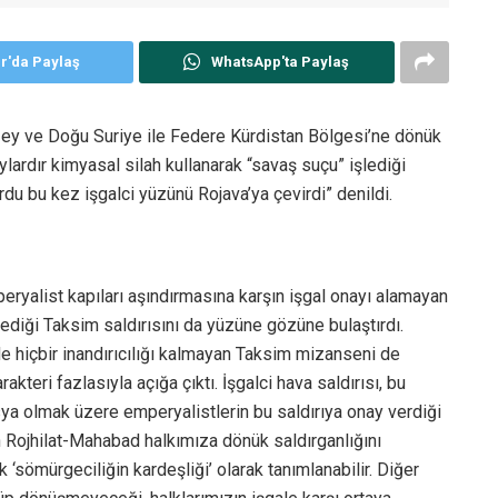
er'da Paylaş
WhatsApp'ta Paylaş
Kuzey ve Doğu Suriye ile Federe Kürdistan Bölgesi’ne dönük
 aylardır kimyasal silah kullanarak “savaş suçu” işlediği
du bu kez işgalci yüzünü Rojava’ya çevirdi” denildi.
mperyalist kapıları aşındırmasına karşın işgal onayı alamayan
plediği Taksim saldırısını da yüzüne gözüne bulaştırdı.
de hiçbir inandırıcılığı kalmayan Taksim mizanseni de
akteri fazlasıyla açığa çıktı. İşgalci hava saldırısı, bu
sya olmak üzere emperyalistlerin bu saldırıya onay verdiği
nan Rojhilat-Mahabad halkımıza dönük saldırganlığını
‘sömürgeciliğin kardeşliği’ olarak tanımlanabilir. Diğer