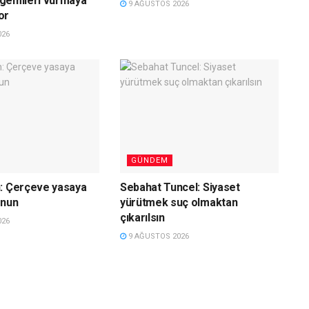
e gemileri vurmaya
9 AĞUSTOS 2026
or
026
GÜNDEM
n: Çerçeve yasaya
Sebahat Tuncel: Siyaset
unun
yürütmek suç olmaktan
çıkarılsın
026
9 AĞUSTOS 2026