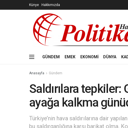
Künye
Hakkımızda
GÜNDEM
EMEK
EKONOMİ
DÜNYA
KA
Anasayfa
Gündem
Saldırılara tepkiler
ayağa kalkma günü
Türkiye’nin hava saldırılarına dair yapıl
bu saldırganlığına karşı barikat olma, K