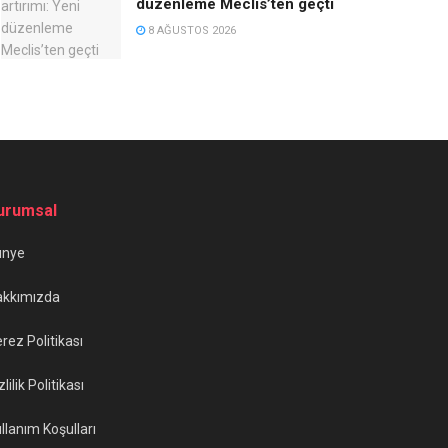
düzenleme Meclis’ten geçti
8 AĞUSTOS 2026
urumsal
ünye
akkımızda
rez Politikası
zlilik Politikası
llanım Koşulları