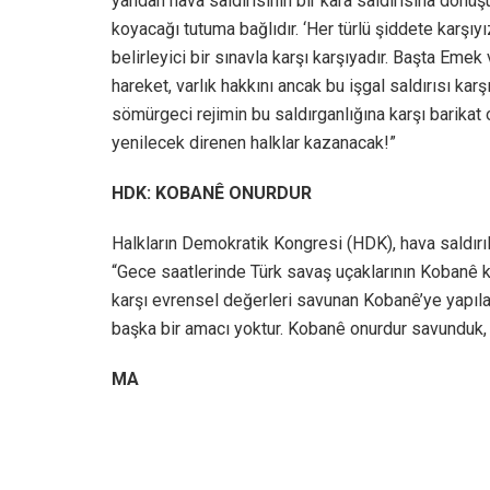
yandan hava saldırısının bir kara saldırısına dönü
koyacağı tutuma bağlıdır. ‘Her türlü şiddete karşıy
belirleyici bir sınavla karşı karşıyadır. Başta Em
hareket, varlık hakkını ancak bu işgal saldırısı kar
sömürgeci rejimin bu saldırganlığına karşı barikat
yenilecek direnen halklar kazanacak!”
HDK: KOBANÊ ONURDUR
Halkların Demokratik Kongresi (HDK), hava saldırı
“Gece saatlerinde Türk savaş uçaklarının Kobanê k
karşı evrensel değerleri savunan Kobanê’ye yapılan 
başka bir amacı yoktur. Kobanê onurdur savunduk,
MA