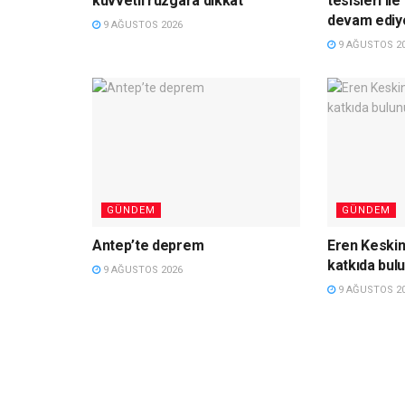
kuvvetli rüzgara dikkat
tesisleri il
devam ediy
9 AĞUSTOS 2026
9 AĞUSTOS 2
GÜNDEM
GÜNDEM
Antep’te deprem
Eren Keski
katkıda bul
9 AĞUSTOS 2026
9 AĞUSTOS 2