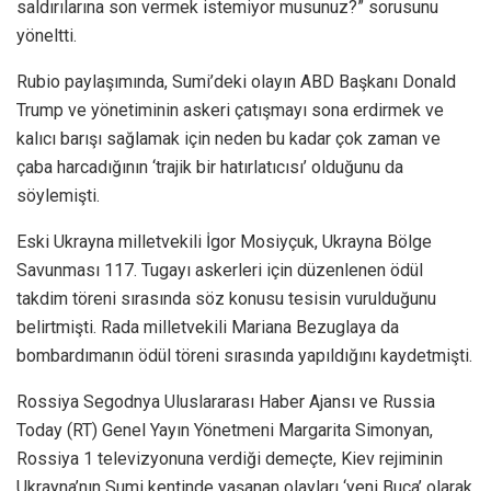
saldırılarına son vermek istemiyor musunuz?” sorusunu
yöneltti.
Rubio paylaşımında, Sumi’deki olayın ABD Başkanı Donald
Trump ve yönetiminin askeri çatışmayı sona erdirmek ve
kalıcı barışı sağlamak için neden bu kadar çok zaman ve
çaba harcadığının ‘trajik bir hatırlatıcısı’ olduğunu da
söylemişti.
Eski Ukrayna milletvekili İgor Mosiyçuk, Ukrayna Bölge
Savunması 117. Tugayı askerleri için düzenlenen ödül
takdim töreni sırasında söz konusu tesisin vurulduğunu
belirtmişti. Rada milletvekili Mariana Bezuglaya da
bombardımanın ödül töreni sırasında yapıldığını kaydetmişti.
Rossiya Segodnya Uluslararası Haber Ajansı ve Russia
Today (RT) Genel Yayın Yönetmeni Margarita Simonyan,
Rossiya 1 televizyonuna verdiği demeçte, Kiev rejiminin
Ukrayna’nın Sumi kentinde yaşanan olayları ‘yeni Buça’ olarak