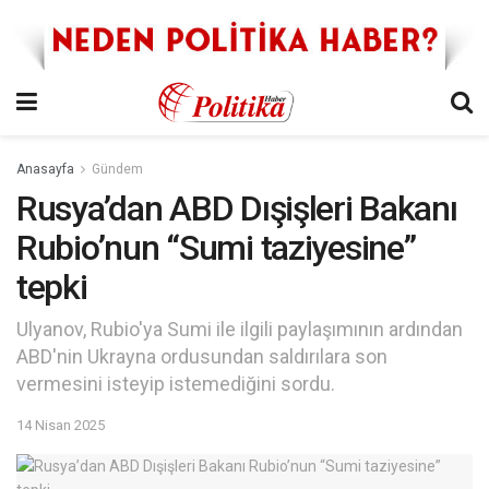
Anasayfa
Gündem
Rusya’dan ABD Dışişleri Bakanı
Rubio’nun “Sumi taziyesine”
tepki
Ulyanov, Rubio'ya Sumi ile ilgili paylaşımının ardından
ABD'nin Ukrayna ordusundan saldırılara son
vermesini isteyip istemediğini sordu.
14 Nisan 2025