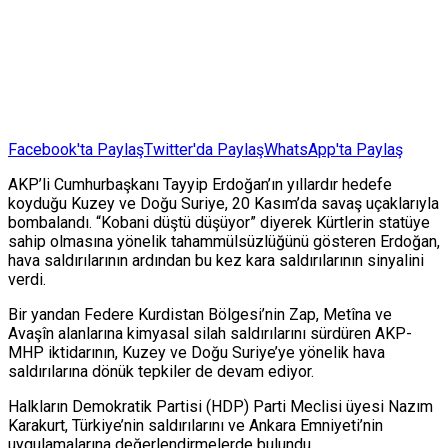
Facebook'ta Paylaş
Twitter'da Paylaş
WhatsApp'ta Paylaş
AKP’li Cumhurbaşkanı Tayyip Erdoğan’ın yıllardır hedefe
koyduğu Kuzey ve Doğu Suriye, 20 Kasım’da savaş uçaklarıyla
bombalandı. “Kobani düştü düşüyor” diyerek Kürtlerin statüye
sahip olmasına yönelik tahammülsüzlüğünü gösteren Erdoğan,
hava saldırılarının ardından bu kez kara saldırılarının sinyalini
verdi.
Bir yandan Federe Kurdistan Bölgesi’nin Zap, Metîna ve
Avaşîn alanlarına kimyasal silah saldırılarını sürdüren AKP-
MHP iktidarının, Kuzey ve Doğu Suriye’ye yönelik hava
saldırılarına dönük tepkiler de devam ediyor.
Halkların Demokratik Partisi (HDP) Parti Meclisi üyesi Nazım
Karakurt, Türkiye’nin saldırılarını ve Ankara Emniyeti’nin
uygulamalarına değerlendirmelerde bulundu.