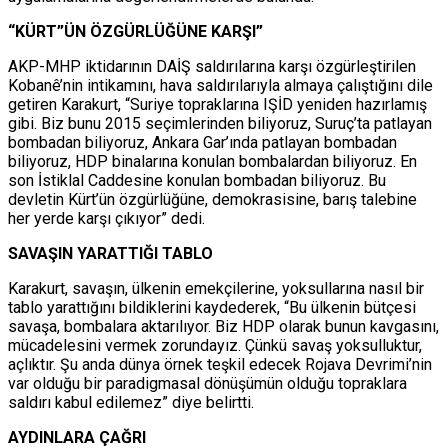
“KÜRT”ÜN ÖZGÜRLÜĞÜNE KARŞI”
AKP-MHP iktidarının DAİŞ saldırılarına karşı özgürleştirilen
Kobanê’nin intikamını, hava saldırılarıyla almaya çalıştığını dile
getiren Karakurt, “Suriye topraklarına IŞİD yeniden hazırlamış
gibi. Biz bunu 2015 seçimlerinden biliyoruz, Suruç’ta patlayan
bombadan biliyoruz, Ankara Gar’ında patlayan bombadan
biliyoruz, HDP binalarına konulan bombalardan biliyoruz. En
son İstiklal Caddesine konulan bombadan biliyoruz. Bu
devletin Kürt’ün özgürlüğüne, demokrasisine, barış talebine
her yerde karşı çıkıyor” dedi.
SAVAŞIN YARATTIĞI TABLO
Karakurt, savaşın, ülkenin emekçilerine, yoksullarına nasıl bir
tablo yarattığını bildiklerini kaydederek, “Bu ülkenin bütçesi
savaşa, bombalara aktarılıyor. Biz HDP olarak bunun kavgasını,
mücadelesini vermek zorundayız. Çünkü savaş yoksulluktur,
açlıktır. Şu anda dünya örnek teşkil edecek Rojava Devrimi’nin
var olduğu bir paradigmasal dönüşümün olduğu topraklara
saldırı kabul edilemez” diye belirtti.
AYDINLARA ÇAĞRI