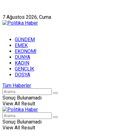
Künye
Hakkımızda
7 Ağustos 2026, Cuma
GÜNDEM
EMEK
EKONOMİ
DÜNYA
KADIN
GENÇLİK
DOSYA
Tüm Haberler
Sonuç Bulunamadı
View All Result
Sonuç Bulunamadı
View All Result