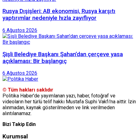
Rusya Dışişleri: AB ekonomisi, Rusya karşıtı
yaptırımlar nedeniyle hızla zayıflıyor
6 Ağustos 2026
Şişli Belediye Başkanı Şahan’dan çerçeve yasa
açıklaması: Bir başlangıç
6 Ağustos 2026
© Tüm hakları saklıdır
Politika Haber'de yayımlanan yazı, haber, fotoğraf ve
videoların her türlü telif hakkı Mustafa Suphi Vakfı'na aittir. İzin
alınmadan, kaynak gösterilmeden ve link verilmeden
alıntılanamaz.
Bizi Takip Edin
Kurumsal