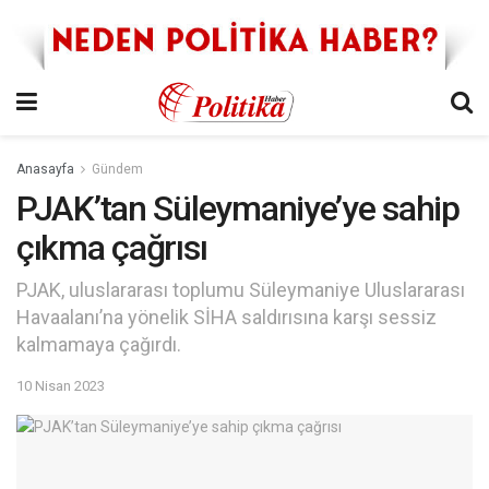
Anasayfa
Gündem
PJAK’tan Süleymaniye’ye sahip
çıkma çağrısı
PJAK, uluslararası toplumu Süleymaniye Uluslararası
Havaalanı’na yönelik SİHA saldırısına karşı sessiz
kalmamaya çağırdı.
10 Nisan 2023