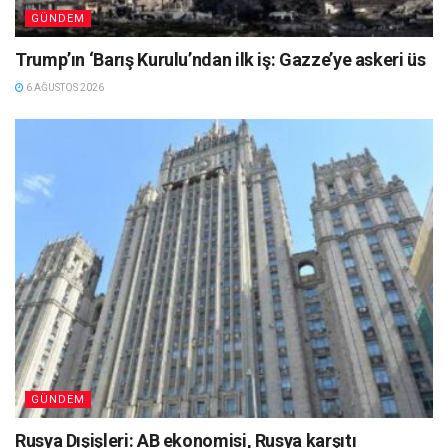
GÜNDEM
Trump’ın ‘Barış Kurulu’ndan ilk iş: Gazze’ye askeri üs
6 AĞUSTOS 2026
GÜNDEM
Rusya Dışişleri: AB ekonomisi, Rusya karşıtı